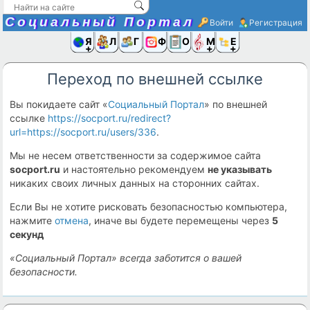
Социальный Портал
Войти
Регистрация
Я и
Люди
Группы
Фото
Объявлени
Музыка,D
Ещё
Переход по внешней ссылке
Вы покидаете сайт «
Социальный Портал
» по внешней
ссылке
https://socport.ru/redirect?
url=https://socport.ru/users/336
.
Мы не несем ответственности за содержимое сайта
socport.ru
и настоятельно рекомендуем
не указывать
никаких своих личных данных на сторонних сайтах.
Если Вы не хотите рисковать безопасностью компьютера,
нажмите
отмена
, иначе вы будете перемещены через
5
секунд
«Социальный Портал» всегда заботится о вашей
безопасности.