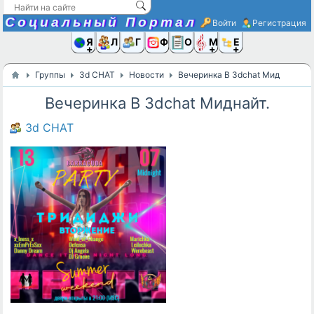
Социальный Портал
Войти
Регистрация
Я и
Люди
Группы
Фото
Объявлени
Музыка,D
Ещё
Группы
3d CHAT
Новости
Вечеринка В 3dchat Миднайт.
Вечеринка В 3dchat Миднайт.
3d CHAT