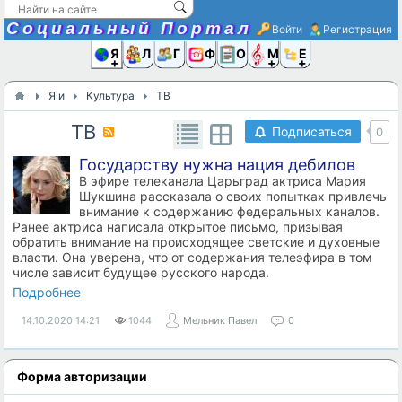
Социальный Портал
Войти
Регистрация
Я и
Люди
Группы
Фото
Объявлени
Музыка,D
Ещё
Я и
Культура
ТВ
ТВ
Подписаться
0
Государству нужна нация дебилов
В эфире телеканала Царьград актриса Мария
Шукшина рассказала о своих попытках привлечь
внимание к содержанию федеральных каналов.
Ранее актриса написала открытое письмо, призывая
обратить внимание на происходящее светские и духовные
власти. Она уверена, что от содержания телеэфира в том
числе зависит будущее русского народа.
Подробнее
14.10.2020
14:21
1044
Мельник Павел
0
Форма авторизации