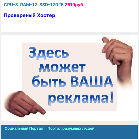
CPU-8. RAM-12. SSD-120ГБ
2619руб.
Провереный Хостер
Социальный Портал
Портал разумных людей