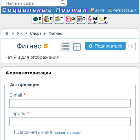
Социальный Портал
Войти
Регистрация
Я и
Люди
Группы
Фото
Объявлени
Музыка,D
Ещё
Я и
Спорт
Фитнес
Фитнес
Подписаться
0
Нет Я и для отображения
Форма авторизации
Авторизация
E-mail
Пароль
Запомнить меня
Забыли пароль?