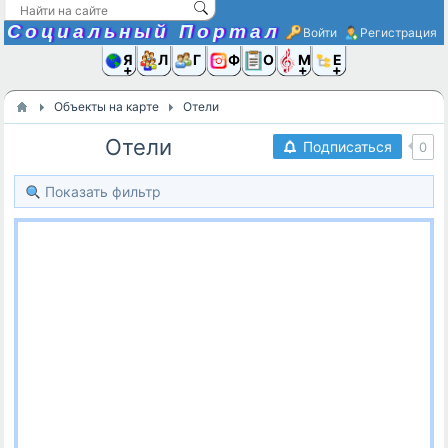
Социальный Портал
Войти
Регистрация
Я и
Люди
Группы
Фото
Объявлени
Музыка,D
Ещё
Объекты на карте
Отели
Отели
Подписаться
0
Показать фильтр