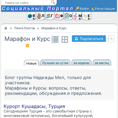
Социальный Портал
Войти
Регистрация
Я и
Люди
Группы
Фото
Объявлени
Музыка,D
Ещё
Лента блогов
Марафон и Курс
Марафон и Курс
Подписаться
0
Лучшие за сутки
за неделю
за месяц
Новые
Блог группы Надежды Мел, только для
участников.
Марафоны и Курсы: вопросы, ответы,
рекомендации, обсуждения и предложения.
Курорт Кушадасы, Турция
Сегоднешняя Турция - это самобытная страна с
многовековой летописью, богатейшей культурой,