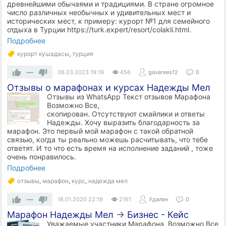
древнейшими обычаями и традициями. В стране огромное
число различных необычных и удивительных мест и
исторических мест, к примеру: курорт №1 для семейного
отдыха в Турции https://turk.expert/resort/colakli.html.
Подробнее
курорт кушадасы
,
турция
—
06.03.2023
19:19
456
gaverees12
0
Отзывы о марафонах и курсах Надежды Мел
Отзывы из WhatsApp Текст отзывов Марафона
Возможно Все,
скопирован. Отсутствуют смайлики и ответы
Надежды. Хочу выразить благодарность за
марафон. Это первый мой марафон с такой обратной
связью, когда ты реально можешь расчитывать, что тебе
ответят. И то что есть время на исполнение заданий , тоже
очень понравилось.
Подробнее
отзывы
,
марафон
,
курс
,
надежда мел
—
18.01.2020
22:19
2161
Удален
0
Марафон Надежды Мел
→
Бизнес - Кейс
Уважаемые участники Марафона Возможно Все