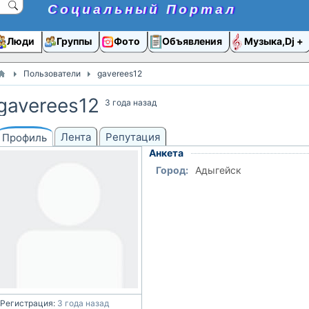
Социальный Портал
Люди
Группы
Фото
Объявления
Музыка,Dj
Пользователи
gaverees12
gaverees12
3 года назад
Лента
Репутация
Профиль
Анкета
Город:
Адыгейск
Регистрация:
3 года назад