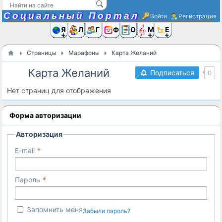
Социальный Портал
Войти
Регистрация
Я и
Люди
Группы
Фото
Объявлени
Музыка,D
Ещё
Страницы
Марафоны
Карта Желаний
Карта Желаний
Подписаться
0
Нет страниц для отображения
Форма авторизации
Авторизация
E-mail
Пароль
Запомнить меня
Забыли пароль?