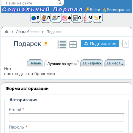
Социальный Портал
Войти
Регистрация
Я и
Люди
Группы
Фото
Объявлени
Музыка,D
Ещё
Лента блогов
Подарок
Подарок
Подписаться
0
Новые
за неделю
за месяц
Лучшие за сутки
Нет
постов для отображения
Форма авторизации
Авторизация
E-mail
Пароль