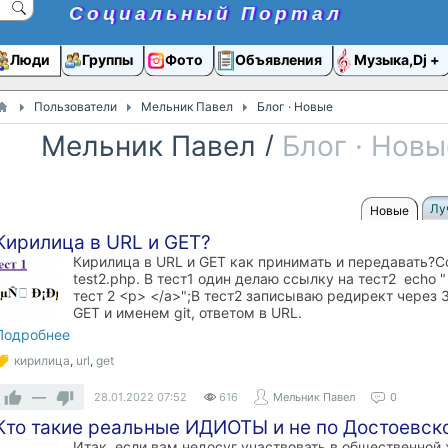
Социальный Портал
Люди
Группы
Фото
Объявления
Музыка,Dj
Пользователи
Мельник Павел
Блог · Новые
Мельник Павел
/
Блог · Новы
Лу
Новые
Кирилица в URL и GET?
Кирилица в URL и GET как принимать и передавать?С
test2.php. В тест1 один делаю ссылку на тест2 echo "
тест 2 <p> </a>";В тест2 записываю редирект через 
GET и именем git, ответом в URL.
Подробнее
кирилица
,
url
,
get
—
28.01.2022
07:52
616
Мельник Павел
0
Кто такие реальные ИДИОТЫ и не по Достоевск
Итак, если вам недосуг участвовать в общественной