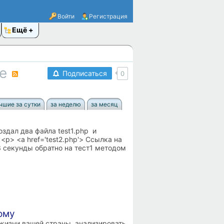
Войти
Регистрация
Ещё
е
RSS
Подписаться
0
чшие за сутки
за неделю
за месяц
оздал два файла test1.php и
 <p> <a href='test2.php'> Ссылка на
3 секунды обратно на тест1 методом
ому
 жизни вашей страны, анализировать