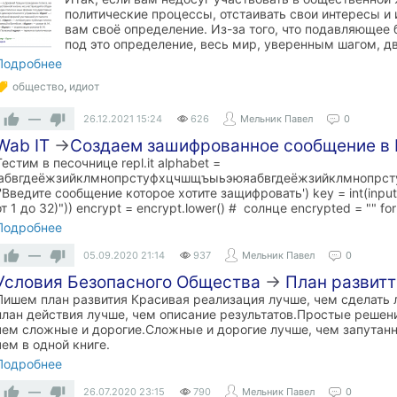
политические процессы, отстаивать свои интересы и 
вам своё определение. Из-за того, что подавляющее
под это определение, весь мир, уверенным шагом, д
Подробнее
общество
,
идиот
—
26.12.2021
15:24
626
Мельник Павел
0
Wab IT
→
​Создаем зашифрованное сообщение в 
Тестим в песочнице repl.it alphabet =
'абвгдеёжзийклмнопрстуфхцчшщъыьэюяабвгдеёжзийклмнопрстуф
('Введите сообщение которое хотите защифровать') key = int(inp
от 1 до 32)")) encrypt = encrypt.lower() # солнце encrypted = "" for l
Подробнее
—
05.09.2020
21:14
937
Мельник Павел
0
Условия Безопасного Общества
→
План развитт
Пишем план развития Красивая реализация лучше, чем сделать
план действия лучше, чем описание результатов.Простые решен
чем сложные и дорогие.Сложные и дорогие лучше, чем запутан
чем в одной книге.
Подробнее
—
26.07.2020
23:15
790
Мельник Павел
0