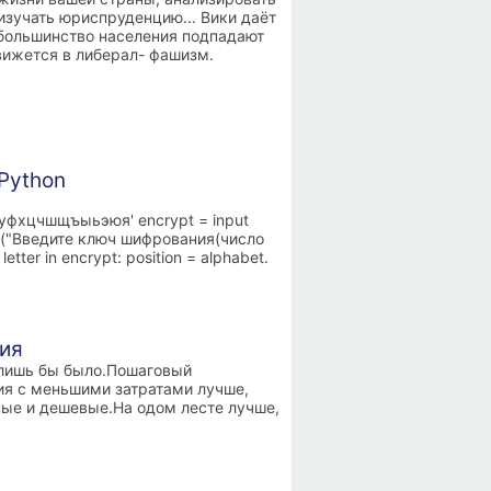
изучать юриспруденцию... Вики даёт
 большинство населения подпадают
вижется в либерал- фашизм.
Python
хцчшщъыьэюя' encrypt = input
ut("Введите ключ шифрования(число
etter in encrypt: position = alphabet.
ия
 лишь бы было.Пошаговый
ия с меньшими затратами лучше,
ные и дешевые.На одом лесте лучше,