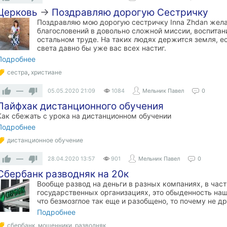
Церковь
→
Поздравляю дорогую Сестричку
Поздравляю мою дорогую сестричку Inna Zhdan жела
благословений в довольно сложной миссии, воспитан
остальном труде. На таких людях держится земля, ес
света давно бы уже вас всех настиг.
Подробнее
сестра
,
христиане
—
05.05.2020
21:09
1084
Мельник Павел
0
Лайфхак дистанционного обучения
Как сбежать с урока на дистанционном обучении
Подробнее
дистанционное обучение
—
28.04.2020
13:57
901
Мельник Павел
0
Сбербанк разводняк на 20к
Вообще развод на деньги в разных компаниях, в час
государственных организациях, это обыденность наш
что безмозглое так еще и разобщено, то почему не др
Подробнее
сбербанк
,
мошенники
,
разводняк