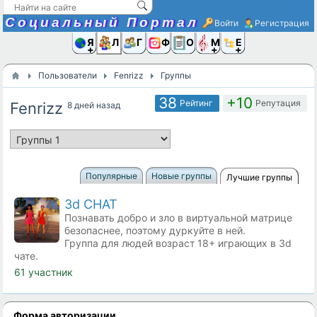
Социальный Портал
Войти
Регистрация
Я и
Люди
Группы
Фото
Объявлени
Музыка,D
Ещё
Пользователи
Fenrizz
Группы
38
+10
Рейтинг
Репутация
Fenrizz
8 дней назад
Популярные
Новые группы
Лучшие группы
3d CHAT
Познавать добро и зло в виртуальной матрице
безопаснее, поэтому дуркуйте в ней.
Группа для людей возраст 18+ играющих в 3d
чате.
61 участник
Форма авторизации