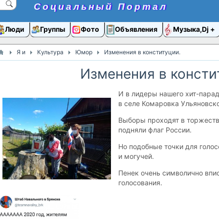
Социальный Портал
Люди
Группы
Фото
Объявления
Музыка,Dj
Я и
Культура
Юмор
Изменения в конституции.
Изменения в консти
И в лидеры нашего хит-парад
в селе Комаровка Ульяновско
Выборы проходят в торжеств
подняли флаг России.
Но подобные точки для голос
и могучей.
Пенек очень символично впи
голосования.