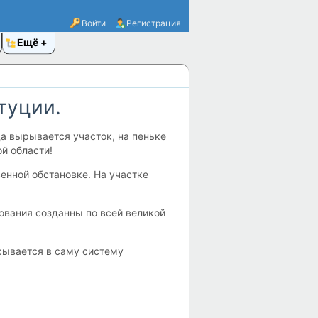
Войти
Регистрация
Ещё
туции.
а вырывается участок, на пеньке
й области!
енной обстановке. На участке
ования созданны по всей великой
сывается в саму систему