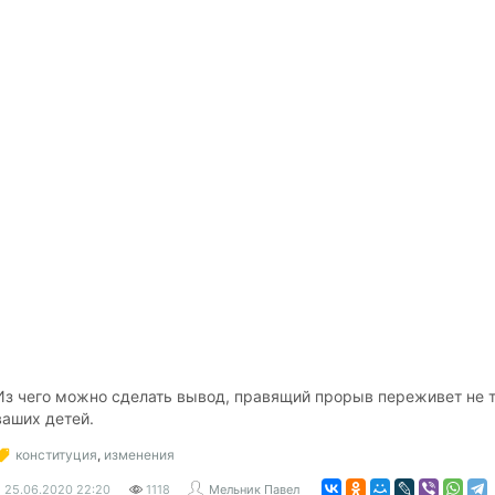
Из чего можно сделать вывод, правящий прорыв переживет не то
ваших детей.
конституция
,
изменения
25.06.2020
22:20
1118
Мельник Павел