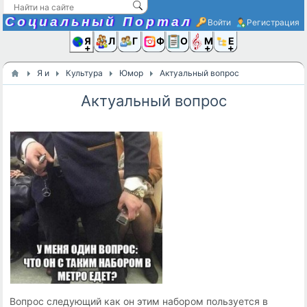
Социальный Портал
Войти
Регистрация
Я и
Люди
Группы
Фото
Объявлени
Музыка,D
Ещё
Я и
Культура
Юмор
Актуальный вопрос
Актуальный вопрос
Вопрос следующий как он этим набором пользуется в