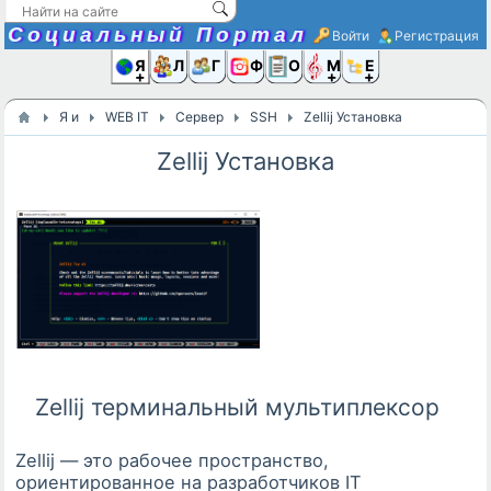
Социальный Портал
Войти
Регистрация
Я и
Люди
Группы
Фото
Объявлени
Музыка,D
Ещё
Я и
WEB IT
Сервер
SSH
​Zellij Установка
​Zellij Установка
Zellij терминальный мультиплексор
Zellij — это рабочее пространство,
ориентированное на разработчиков IT