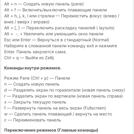
Alt + n — Создать новую панель (pane)
Alt + f — Включить/выключить плавающие панели
Alt + h, j, k, l или стрелки — Переместить фокус (влево /
вниз / вверх / вправо)
Alt + [, ] — Переключить раскладку панелей ( layouts)
Alt + -, + Увеличить или уменьшить окно панели
Esc или Enter — Вернуться в стандартный (Normal)
Наберите в сломанной панели команду exit и нажмите
Enter. Панель закроется сама.
Ctrl + q — Выйти из Zellij
Команды внутри режимов.
Режим Pane (Ctrl + p) — Панели
n — Создать новую панель
d — Разделить экран по горизонтали (новая панель снизу)
r — Разделить экран по вертикали (новая панель справа)
x — Закрыть текущую панель
f — Развернуть панель на весь экран (Fullscreen)
w — Сделать панель плавающей / вернуть на место
c — Переименовать панель
Переключение режимов (Главные команды)