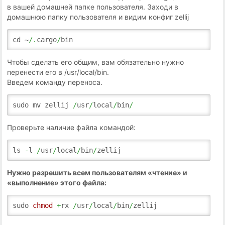
в вашей домашней папке пользователя. Заходи в
домашнюю папку пользователя и видим конфиг zellij
cd ~
/.
cargo
/
bin
Чтобы сделать его общим, вам обязательно нужно
перенести его в /usr/local/bin.
Введем команду переноса.
sudo mv zellij
/
usr
/
local
/
bin
/
Проверьте наличие файла командой:
ls
-
l
/
usr
/
local
/
bin
/
zellij
Нужно разрешить всем пользователям «чтение» и
«выполнение» этого файла:
sudo
chmod
+
rx
/
usr
/
local
/
bin
/
zellij