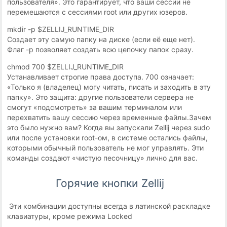
пользователя». Это гарантирует, что ваши сессии не
перемешаются с сессиями root или других юзеров.
mkdir -p $ZELLIJ_RUNTIME_DIR
Создает эту самую папку на диске (если её еще нет).
Флаг -p позволяет создать всю цепочку папок сразу.
chmod 700 $ZELLIJ_RUNTIME_DIR
Устанавливает строгие права доступа. 700 означает:
«Только я (владелец) могу читать, писать и заходить в эту
папку». Это защита: другие пользователи сервера не
смогут «подсмотреть» за вашим терминалом или
перехватить вашу сессию через временные файлы.Зачем
это было нужно вам? Когда вы запускали Zellij через sudo
или после установки root-ом, в системе остались файлы,
которыми обычный пользователь не мог управлять. Эти
команды создают «чистую песочницу» лично для вас.
Горячие кнопки Zellij
Эти комбинации доступны всегда в латинской раскладке
клавиатуры, кроме режима Locked