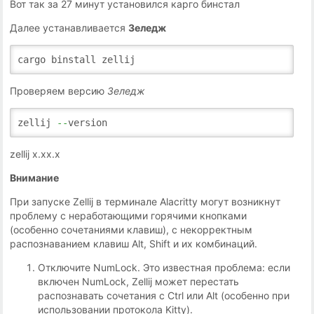
Вот так за 27 минут установился карго бинстал
Далее устанавливается
Зеледж
cargo binstall zellij
Проверяем версию
Зеледж
zellij
--
version
zellij х.хх.х
Внимание
При запуске Zellij в терминале Alacritty могут возникнут
проблему с неработающими горячими кнопками
(особенно сочетаниями клавиш), с некорректным
распознаванием клавиш Alt, Shift и их комбинаций.
Отключите NumLock. Это известная проблема: если
включен NumLock, Zellij может перестать
распознавать сочетания с Ctrl или Alt (особенно при
использовании протокола Kitty).