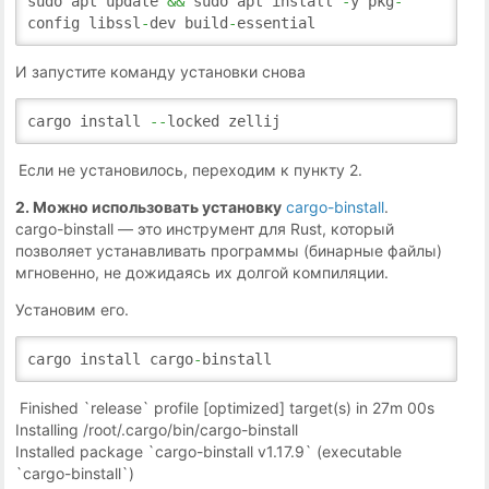
sudo apt update
&&
sudo apt install
-
y pkg
-
config libssl
-
dev build
-
essential
И запустите команду установки снова
cargo install
--
locked zellij
Если не установилось, переходим к пункту 2.
2. Можно использовать установку
cargo-binstall
.
cargo-binstall — это инструмент для Rust, который
позволяет устанавливать программы (бинарные файлы)
мгновенно, не дожидаясь их долгой компиляции.
Установим его.
cargo install cargo
-
binstall
Finished `release` profile [optimized] target(s) in 27m 00s
Installing /root/.cargo/bin/cargo-binstall
Installed package `cargo-binstall v1.17.9` (executable
`cargo-binstall`)