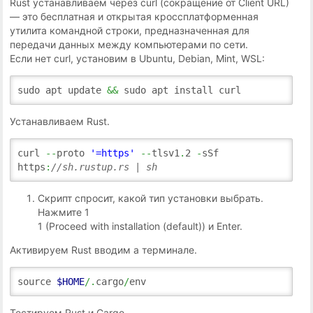
Rust устанавливаем через curl (сокращение от Client URL)
— это бесплатная и открытая кроссплатформенная
утилита командной строки, предназначенная для
передачи данных между компьютерами по сети.
Если нет curl, установим в Ubuntu, Debian, Mint, WSL:
sudo apt update
&&
sudo apt install curl
Устанавливаем Rust.
curl
--
proto
'=https'
--
tlsv1
.
2
-
sSf
https
:
//sh.rustup.rs | sh
Скрипт спросит, какой тип установки выбрать.
Нажмите 1
1 (Proceed with installation (default)) и Enter.
Активируем Rust вводим а терминале.
source
$HOME
/.
cargo
/
env
Тестируем Rust и Cargo.