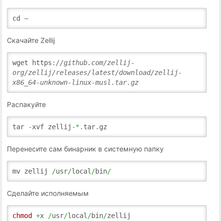
cd ~
Скачайте Zellij
wget https
:
//github.com/zellij-
org/zellij/releases/latest/download/zellij-
x86_64-unknown-linux-musl.tar.gz
Распакуйте
tar
-
xvf zellij
-*.
tar
.
gz
Перенесите сам бинарник в системную папку
mv zellij
/
usr
/
local
/
bin
/
Сделайте исполняемым
chmod
+
x
/
usr
/
local
/
bin
/
zellij