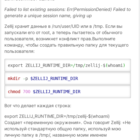
Failed to list existing sessions: Err(PermissionDenied) Failed to
generate a unique session name, giving up
Zellij хранит данные в /run/user/UID или в /tmp. Если вы
запускали его от root, а теперь пытаетесь от обычного
пользователя, возникнет конфликт прав.Выполните
команду, чтобы создать правильную папку для текущего
пользователя:
export ZELLIJ_RUNTIME_DIR
=/
tmp
/
zellij
-
$
(
whoami
)
mkdir
-
p
$ZELLIJ_RUNTIME_DIR
chmod
700
$ZELLIJ_RUNTIME_DIR
Вот что делает каждая строка:
export ZELLIJ_RUNTIME_DIR=/tmp/zellij-$(whoami)
Создает «переменную окружения». Она говорит Zellij: «Не
используй стандартную общую папку, используй мою
личную папку в /tmp/, названную моим именем