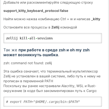
Добавьте или раскомментируйте следующую строку
support_kitty_keyboard_protocol false
Найти можно нажва комбинацию Ctrl + w и написав
_kitty
Остановите все процессы в
Zellij
командой
zellij kill
-
all
-
sessions
Так же
при работе в среде
zsh и oh my zsh
может возникнуть ошибка
.
zsh: command not found: zellij
Эта ошибка означает, что терминальный мультиплексор
Zellij не установлен в вашей системе, либо путь к нему не
прописан в переменной PATH
Поскольку вы ранее настраивали Alacritty, WSL и Rust-
окружение (в коде был закомментирован путь к Cargo:
# export PATH="$HOME/.cargo/bin:$PATH"