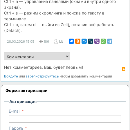
Ctrl + n — управление панелями (окнами внутри одного
экрана).
Ctrl + s — режим скроллинга и поиска по тексту в
терминале.
Ctrl + o, затем d — выйти из Zellij, оставив всё работать
(Detach).
28.03.2026
15:05
186
Lit
Нет комментариев. Ваш будет первым!
R
Войдите
или
зарегистрируйтесь
чтобы добавлять комментарии
Форма авторизации
Авторизация
E-mail
Пароль