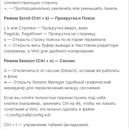
соответствующую сторону
+, — Пропорционально увеличить или уменьшить панель
Режим Scroll (Ctrl + s) — Прокрутка и Поиск
j, k или Стрелки — Прокрутка вверх, вниз
PageUp, PageDown — Прокрутка на страницу
s — Открыть строку поиска по истории терминала
e — Открыть весь буфер вывода в текстовом редакторе
(например, в Vim) для удобного копирования
Режим Session (Ctrl + o) — Сессии
d — Отключиться от сессии (Detach), оставив её работать
в фоне
w — Открыть Session Manager (удобный графический
менеджер для переключения между сессиями)
Если вы хотите полностью перенастроить под себя
кнопки (например, заменить Ctrl на Alt, чтобы не ломать
сочетания в Vim), это можно сделать в файле
~/.config/zellij/config.kdl
Ctrl + t — управление табами (вкладками).