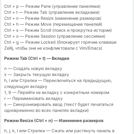
Ctrl + p — Режим Pane (управление панелями)
Ctrl + t — Режим Tab (управление вкладками)
Ctrl + n — Режим Resize (изменение размеров)
Ctrl + h — Режим Move (перемещение панелей)
Ctrl + s — Режим Scroll (поиск и прокрутка истории)
Ctrl + o — Режим Session (управление сессиями)
Ctrl + g — Режим Locked (блокирует горячие клавиши
Zellij, чтобы они не конфликтовали с Vim/Emacs)
Режим Tab (Ctrl + t) — Вкладки
n — Создать новую вкладку
x — Закрыть текущую вкладку
h, l или Стрелки — Переключиться на предыдущую,
следующую вкладку
1, 9 — Перейти на вкладку с конкретным номером
r — Переименовать вкладку
s — Синхронизировать ввод (текст будет печататься
одновременно во всех панелях вкладки)
Режим Resize (Ctrl + n) — Изменение размеров
h, j, k, l или Стрелки — Сжать или растянуть панель в