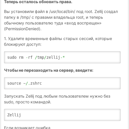
Теперь осталось обновить права.
Вы установили файл в /usr/local/bin/ под root. Zellij создал
папку в /tmp/ с правами владельца root, и теперь
обычному пользователю туда «вход воспрещен»
(PermissionDenied).
1. Удалите временные файлы старых сессий, которые
блокируют доступ:
sudo rm
-
rf
/
tmp
/
zellij
-*
Чтобы не перезаходить на сервер, введите:
source ~
/.
zshrc
Запускать Zellij под любым пользователем нужно без
sudo, просто командой.
Zellij
Если возникает ошибка