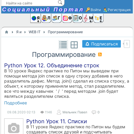
Социальный Портал
Войти
Регистрация
Я и
Люди
Группы
Фото
Объявлени
Музыка,D
Ещё
Я и
WEB IT
Программирование
Подписаться
1
Программирование
Python Урок 12. Объединение строк
В 10 уроке Яндекс практике по Питон мы выведем при
помощи метода join список в одну строку добавив в него
разделитель дефис. Метод .join() сделал из списка строку, а
объект, к которому применяли метод, стал разделителем.
все что между кавычек ' / ' перед методом .join будет
являться разделителем списка.
Подробнее
09.08.2020
02:13
1146
Мельник Павел
0
Python Урок 11. Списки
В 11 уроке Яндекс практике по Питон мы будем
создавать список друзей и подсчитывать