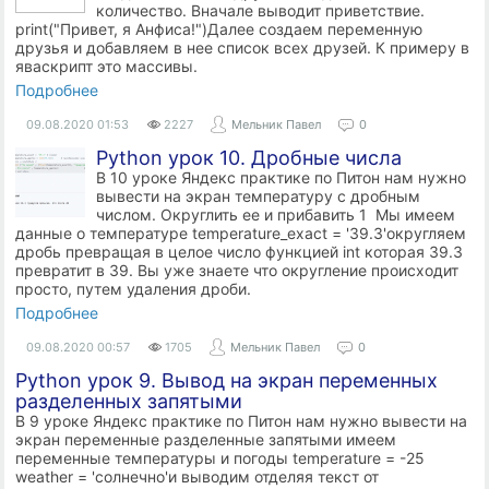
количество. Вначале выводит приветствие.
print("Привет, я Анфиса!")Далее создаем переменную
друзья и добавляем в нее список всех друзей. К примеру в
яваскрипт это массивы.
Подробнее
09.08.2020
01:53
2227
Мельник Павел
0
Python урок 10. Дробные числа
В 10 уроке Яндекс практике по Питон нам нужно
вывести на экран температуру с дробным
числом. Округлить ее и прибавить 1 Мы имеем
данные о температуре temperature_exact = '39.3'округляем
дробь превращая в целое число функцией int которая 39.3
превратит в 39. Вы уже знаете что округление происходит
просто, путем удаления дроби.
Подробнее
09.08.2020
00:57
1705
Мельник Павел
0
Python урок 9. Вывод на экран переменных
разделенных запятыми
В 9 уроке Яндекс практике по Питон нам нужно вывести на
экран переменные разделенные запятыми имеем
переменные температуры и погоды temperature = -25
weather = 'солнечно'и выводим отделяя текст от