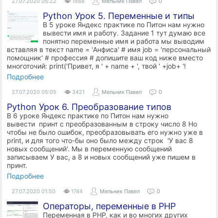
27.07.2020
05:22
1988
Мельник Павел
0
Python Урок 5. Переменные и типы
В 5 уроке Яндекс практике по Питон нам нужно
вывести имя и работу. Задание 1 тут думаю все
понятно переменные имя и работа мы выводим
вставляя в текст name = 'Анфиса' # имя job = 'персональный
помощник' # профессия # допишите ваш код ниже вместо
многоточий: print('Привет, я ' + name + ', твой ' +job+ '!
Подробнее
27.07.2020
05:05
3421
Мельник Павел
0
Python Урок 6. Преобразование типов
В 6 уроке Яндекс практике по Питон нам нужно
вывести принт с преобразованным в строку число 8 Но
чтобы не было ошибок, преобразовывать его нужно уже в
print, и для того что-бы оно было между строк 'У вас 8
новых сообщений'. Мы в переменную сообщений
записываем У вас, а 8 и новых сообщений уже пишем в
принт.
Подробнее
27.07.2020
01:50
1744
Мельник Павел
0
Операторы, переменные в PHP
Переменная в PHP, как и во многих других