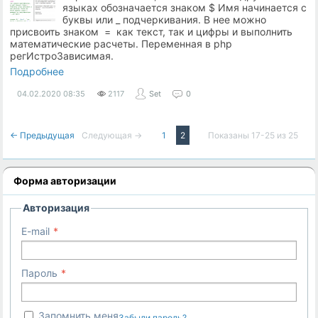
языках обозначается знаком $ Имя начинается с
буквы или _ подчеркивания. В нее можно
присвоить знаком = как текст, так и цифры и выполнить
математические расчеты. Переменная в php
регИстроЗависимая.
Подробнее
04.02.2020
08:35
2117
Set
0
← Предыдущая
Следующая →
1
2
Показаны 17-25 из 25
Форма авторизации
Авторизация
E-mail
Пароль
Запомнить меня
Забыли пароль?