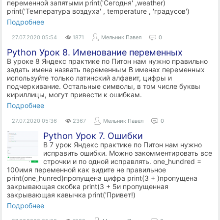
переменной запятыми print('Сегодня' ,weather)
print('Температура воздуха' , temperature , 'градусов')
Подробнее
27.07.2020
05:54
1871
Мельник Павел
0
Python Урок 8. Именование переменных
В уроке 8 Яндекс практике по Питон нам нужно правильно
задать имена назвать переменным В именах переменных
используйте только латинский алфавит, цифры и
подчеркивание. Остальные символы, в том числе буквы
кириллицы, могут привести к ошибкам.
Подробнее
27.07.2020
05:36
2367
Мельник Павел
0
Python Урок 7. Ошибки
В 7 урок Яндекс практике по Питон нам нужно
исправить ошибки. Можно закомментировать все
строчки и по одной исправлять. one_hundred =
100имя переменной как видите не правильное
print(one_hunred)пропущена цифра print(3 + )пропущена
закрывающая скобка print(3 + 5и пропущенная
закрывающая кавычка print('Привет!)
Подробнее