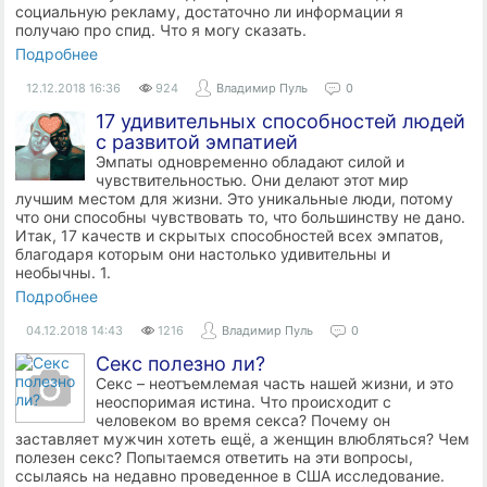
социальную рекламу, достаточно ли информации я
получаю про спид. Что я могу сказать.
Подробнее
12.12.2018
16:36
924
Владимир Пуль
0
17 удивительных способностей людей
с развитой эмпатией
Эмпаты одновременно обладают силой и
чувствительностью. Они делают этот мир
лучшим местом для жизни. Это уникальные люди, потому
что они способны чувствовать то, что большинству не дано.
Итак, 17 качеств и скрытых способностей всех эмпатов,
благодаря которым они настолько удивительны и
необычны. 1.
Подробнее
04.12.2018
14:43
1216
Владимир Пуль
0
Секс полезно ли?
Секс – неотъемлемая часть нашей жизни, и это
неоспоримая истина. Что происходит с
человеком во время секса? Почему он
заставляет мужчин хотеть ещё, а женщин влюбляться? Чем
полезен секс? Попытаемся ответить на эти вопросы,
ссылаясь на недавно проведенное в США исследование.