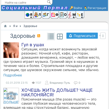
Социальный Портал
Войти
Регистрация
Я и
Люди
Группы
Фото
Объявлени
Музыка,D
Ещё
Я и
Здоровье
Здоровье
Подписаться
0
Гул в ушах
Ситуации, когда может возникнуть звуковой
резонанс: Ночной клуб, кафе, ресторан,
домашняя вечеринка, концерт, – любое место,
где громко играет музыка. Громкий звук в наушниках в
течение часа и более. Строительная площадка и другие
ситуации, где шумовое окружение сильнее, чем обычно.
Подробнее
02.01.2019
23:15
1137
Владимир Пуль
0
ХОЧЕШЬ ЖИТЬ ДОЛЬШЕ? ЧАЩЕ
НАКЛОНЯЙСЯ!
Поясничная мышца (the psoas muscle) — это
самая глубокая мышца человеческого тела,
влияющая на наш структурный баланс, мышечную