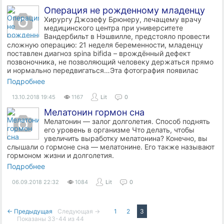
Операция не рожденному младенцу
Хирургу Джозефу Брюнеру, лечащему врачу
медицинского центра при университете
Вандербильт в Нэшвилле, предстояло провести
сложную операцию: 21 неделя беременности, младенцу
поставлен диагноз spina bifida – врождённый дефект
позвоночника, не позволяющий человеку держаться прямо
и нормально передвигаться…Эта фотография появилас
Подробнее
13.10.2018
19:45
1167
Lit
0
Мелатонин гормон сна
Мелатонин — залог долголетия. Способ поднять
его уровень в организме Что делать, чтобы
увеличить выработку мелатонина? Конечно, вы
слышали о гормоне сна — мелатонине. Его также называют
гормоном жизни и долголетия.
Подробнее
06.09.2018
22:32
1084
Lit
0
← Предыдущая
Следующая →
1
2
3
Показаны 33-44 из 44