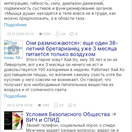
интеграцию, гибкость, силу, диапазон движений,
подвижность суставов и функционирование органов.
«Мышца души» находится в теле вовсе не в груди, как
можно предположить, а в области таза.
Подробнее
22.12.2018
05:03
1090
Lit
0
Они размножаются»: еще один 38-
летний бретарианец уже 3 месяца
питается только воздухом
Этого парня зовут Хай Хо, ему 38 лет и он из
Ливерпуля, вот уже 3 месяца он ничего не ест и
довольствуется 100 калориями в неделю. Работает Хай Хо
доставщиком пиццы, но желания самому съесть хотя бы
кусочек у него совсем не возникает. Он говорит, что
получает все необходимые питательные вещества из
воздуха и от солнечного света.
Подробнее
19.12.2018
10:58
1185
Lit
0
Условия Безопасного Общества
→
ВИЧ и СПИД
Звонит телефон, социальный опрос о спиде.
Мужчина задает разные вопросы: видел ли я