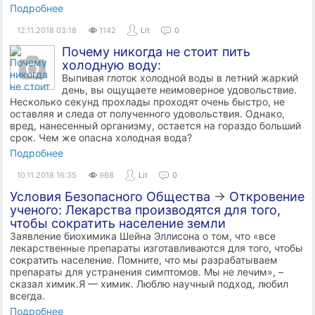
Подробнее
12.11.2018
03:18
1142
Lit
0
Почему никогда не стоит пить
холодную воду:
Выпивая глоток холодной воды в летний жаркий
день, вы ощущаете неимоверное удовольствие.
Несколько секунд прохлады проходят очень быстро, не
оставляя и следа от полученного удовольствия. Однако,
вред, нанесенный организму, остается на гораздо больший
срок. Чем же опасна холодная вода?
Подробнее
10.11.2018
16:35
968
Lit
0
Условия Безопасного Общества
→
Откровение
ученого: Лекарства производятся для того,
чтобы сократить население земли
Заявление биохимика Шейна Эллисона о том, что «все
лекарственные препараты изготавливаются для того, чтобы
сократить население. Помните, что мы разрабатываем
препараты для устранения симптомов. Мы не лечим», –
сказал химик.Я — химик. Люблю научный подход, любил
всегда.
Подробнее