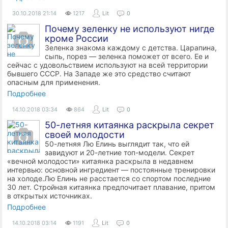
30.10.2018
21:14
1217
Lit
0
Почему зеленку не используют нигде
кроме России
Зеленка знакома каждому с детства. Царапина,
сыпь, порез — зеленка поможет от всего. Ее и
сейчас с удовольствием используют на всей территории
бывшего СССР. На Западе же это средство считают
опасным для применения.
Подробнее
14.10.2018
03:34
864
Lit
0
50-летняя китаянка раскрыла секрет
своей молодости
50-летняя Лю Елинь выглядит так, что ей
завидуют и 20-летние топ-модели. Секрет
«вечной молодости» китаянка раскрыла в недавнем
интервью: основной ингредиент — постоянные тренировки
на холоде.Лю Елинь не расстается со спортом последние
30 лет. Стройная китаянка предпочитает плавание, притом
в открытых источниках.
Подробнее
14.10.2018
03:14
1191
Lit
0