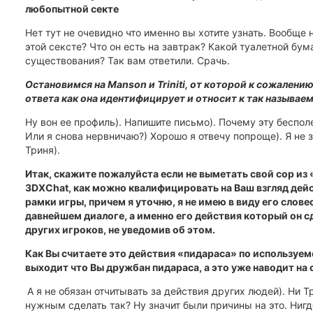
любопытной секте
Нет тут не очевидно что именно вы хотите узнать. Вообще 
этой сексте? Что он есть на завтрак? Какой туалетной бу
существования? Так вам ответили. Срачь.
Остановимся на
Manson
и
Triniti
, от которой к сожалению
ответа как она идентифицирует и относит к так называ
Ну вон ее профиль). Напишите письмо). Почему эту бесп
Или я снова нервничаю?) Хорошо я отвечу попроще). Я не 
Триня).
Итак, скажите пожалуйста если не выметать свой сор из 
3DXChat, как можно квалифицировать на Ваш взгляд де
рамки игры, причем я уточню, я не имею в виду его слов
давнейшем диалоге, а именно его действия который он сд
других игроков, не уведомив об этом.
Как Вы считаете это действия «пидараса» по используемо
выходит что Вы дружбан пидараса, а это уже наводит на
А я не обязан отчитывать за действия других людей). Ни Т
нужным сделать так? Ну значит были причины на это. Нигд