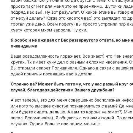
варит башка. Могу понять когда срутся с теми кто заслужи
просто так? Нет для меня это не приемлимо. Шуточки ладн
подряд как вы). Ну вот результат. О какой этике вы говор
от нехуй делать? Когда это касется вас) это выглядит по др
трогал уже дано. Всем пофигу) вы просто устроили пир 
хуету которая мхом заросла. Ну оки.
Я особо и не ожидал от Вас развернутого ответа, но мн
очевидными
Ваша осведомленность поражает. Все знают) что Фен знае
кругах. Тк имеет кучу дел с разными слоями населения. 
Вы открыли секрет Полишинеля. Однако в связи с вашей з
одной причины посвящать вас в детали.
Странно да? Может быть потому, что у нас разный круг о
случай, благодаря действиям Вашего дружбана?
А вот теперь), это для меня совершенно бесполезная инф
или кого то высшее счастье познакомиться с вами? Да мне
или будете сидеть дальше. А вам то корона не жмет?) Мне 
писал. Вспоминайте). Я общаюсь с сотнями людей. По всем
случаях. Одним больше или одним меньше.