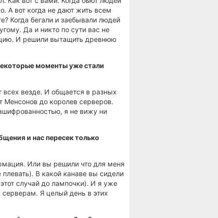
л. Как вот с вами. Когда бьют людей
о. А вот когда не дают жить всем
ите? Когда бегали и заебывали людей
угому. Да и никто по сути вас не
акцию. И решили вытащить древнюю
е некоторые моменты уже стали
т всех везде. И общается в разных
От Менсонов до королев серверов.
ашифрованностью, я не вижу ни
бщения и нас пересек только
ормация. Или вы решили что для меня
 плевать). В какой канаве вы сидели
этот случай до лампочки). И я уже
 серверам. Я целый день в этих