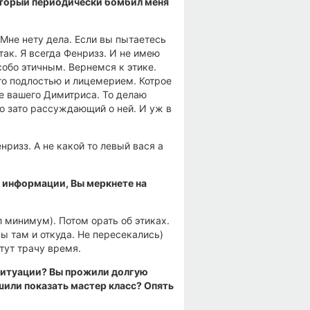
оторый периодически бомбил меня
 Мне нету дела. Если вы пытаетесь
так. Я всегда Фенризз. И не имею
собо этичным. Вернемся к этике.
это подлостью и лицемерием. Котрое
те вашего Димитриса. То делаю
о зато рассуждающий о ней. И уж в
нризз. А не какой то левый вася а
й информации, Вы меркнете на
л минимум). Потом орать об этиках.
вы там и откуда. Не пересекались)
 тут трачу время.
 ситуации? Вы прожили долгую
или показать мастер класс? Опять