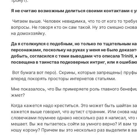
тронут).
Я не считаю возможным делиться своими контактами с 
Читаем выше. Человек невидимка, что то от кого то требуе
вопросы. Не говоря кто он сам такой. Ну это смешно снова
на домохозяйку.
Да я столкнулся с подобным, но только по тщательным 
персонажами, поскольку на руках у меня не было доказа
добыть, согласился с теми выводами что описала Triniti, 
посвещена в таинства подковерных интриг, или я ошиба
Вот бумага вот перо). Скрины, которые запрещены) пруфы
вперед покорять просторы интернетов статьями.
Мне показалось, что Вы примеряете роль главного бенефи
жмет?
Когда кажется надо креститься. Это может быть шайтан за
кажется выше говорил, что аутист странник. Или снова на
словечками поумнее однако несколько раз я написал, что 
мешает. Вы же пытаетесь сойти за умного верно? И вам тр
ношу корону? Причем вы это несколько раз выделили в ва