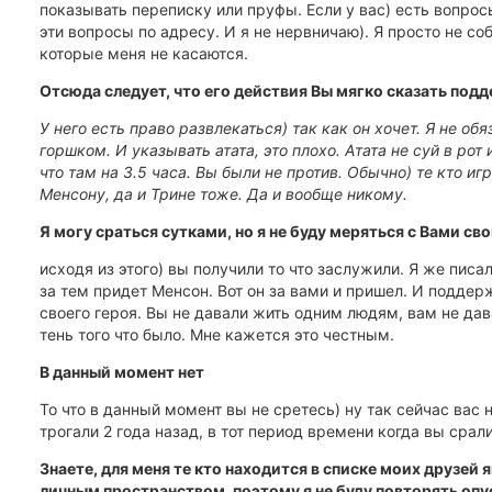
показывать переписку или пруфы. Если у вас) есть вопросы
эти вопросы по адресу. И я не нервничаю). Я просто не с
которые меня не касаются.
Отсюда следует, что его действия Вы мягко сказать под
У него есть право развлекаться) так как он хочет. Я не обя
горшком. И указывать атата, это плохо. Атата не суй в рот
что там на 3.5 часа. Вы были не против. Обычно) те кто и
Менсону, да и Трине тоже. Да и вообще никому.
Я могу сраться сутками, но я не буду меряться с Вами 
исходя из этого) вы получили то что заслужили. Я же писал
за тем придет Менсон. Вот он за вами и пришел. И подде
своего героя. Вы не давали жить одним людям, вам не дав
тень того что было. Мне кажется это честным.
В данный момент нет
То что в данный момент вы не сретесь) ну так сейчас вас н
трогали 2 года назад, в тот период времени когда вы срал
Знаете, для меня те кто находится в списке моих друзей
личным пространством, поэтому я не буду повторять оп