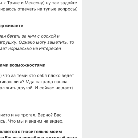
 к Трине и Менсону) ну так задайте
обираюсь отвечать на тупые вопросы)
держиваете
зан бегать за ним с соской и
 игрушку. Однако могу заметить, то
грает нормально не интересен
своими возможностями
) что за теми кто себя плохо ведет
рживаю ли я? Мда награда нашла
ал жить другой. И сейчас не дает)
икто и не трогал. Верно? Вас
ись. Что мы и видим на видео.
 является относительно моим
уса Вашего дружбана, который слил