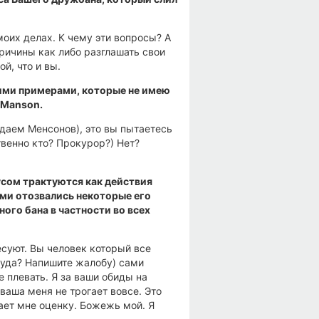
моих делах. К чему эти вопросы? А
причины как либо разглашать свои
й, что и вы.
ими примерами, которые не имею
 Manson.
ждаем Менсонов), это вы пытаетесь
твенно кто? Прокурор?) Нет?
усом трактуются как действия
ами отозвались некоторые его
ого бана в частности во всех
есуют. Вы человек который все
куда? Напишите жалобу) сами
е плевать. Я за ваши обиды на
ваша меня не трогает вовсе. Это
ает мне оценку. Божежь мой. Я