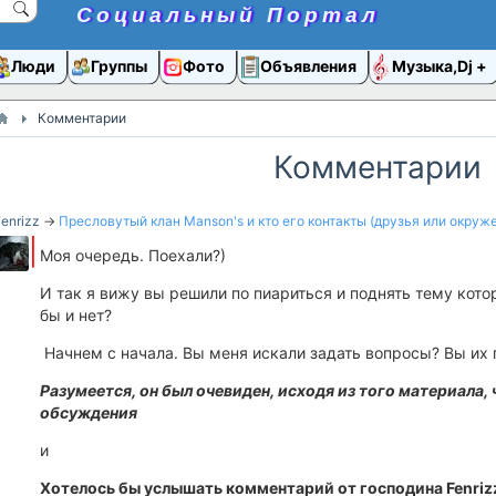
Социальный Портал
Люди
Группы
Фото
Объявления
Музыка,Dj
Комментарии
Комментарии
enrizz
→
Пресловутый клан Manson's и кто его контакты (друзья или окруж
Моя очередь. Поехали?)
И так я вижу вы решили по пиариться и поднять тему кот
бы и нет?
Начнем с начала. Вы меня искали задать вопросы? Вы их
Разумеется, он был очевиден, исходя из того материала, 
обсуждения
и
Хотелось бы услышать комментарий от господина Fenrizz