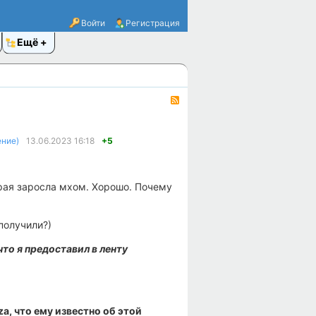
Войти
Регистрация
Ещё
RSS
ение)
13.06.2023
16:18
+5
орая заросла мхом. Хорошо. Почему
 получили?)
что я предоставил в ленту
а, что ему известно об этой