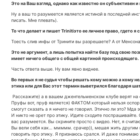
Это на Ваш взгляд, однако как известно он субъективен и
Ну а ваш то разумеется является истиной в последней инст
писать. Мне плевать).
То что делает и пишет Trinitiэто ее личное право, гдето я с
Тоесть слив инфы от Тринити вы разрешаете? А от Менсон
Это не аргумент, а лишь попытка найти базу под свою поз
имеет ничего общего с общей картиной происходящего.
Часть ответа выше. Ну вам явно виднее.
Во первых я не судья чтобы решать кому можно а кому нел
этика или для Вас этот термин выветрился благодаря ша
Расскажите) а в вашем джентельменском клубе верят на с
Пруфы вот, пруф является) ФАКТОМ который нельзя оспори
смогут сказать а я ничего не говорил. Этично ли это? Мда 
И никто не орет про этику. Идите сходите поспрашивайте.
вас разумеется. Вы скрините просто с видео. Нет, я счита
Вы вели себя как… ммммм. срачер)), мешая жить другим 
говорить про этику. Я признаюсь срался. И даже понимаю т