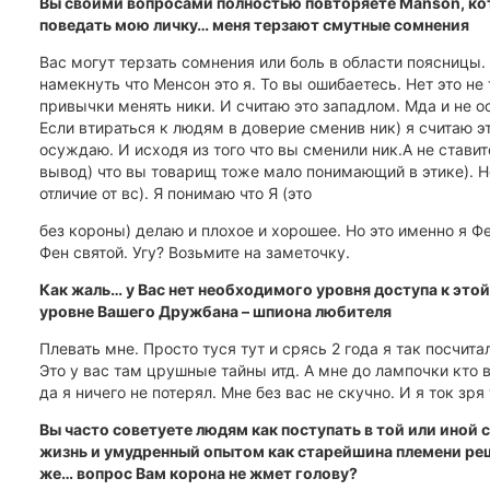
Вы своими вопросами полностью повторяете Manson, к
поведать мою личку… меня терзают смутные сомнения
Вас могут терзать сомнения или боль в области поясницы.
намекнуть что Менсон это я. То вы ошибаетесь. Нет это не 
привычки менять ники. И считаю это западлом. Мда и не о
Если втираться к людям в доверие сменив ник) я считаю 
осуждаю. И исходя из того что вы сменили ник.А не стави
вывод) что вы товарищ тоже мало понимающий в этике). Н
отличие от вс). Я понимаю что Я (это
без короны) делаю и плохое и хорошее. Но это именно я Фе
Фен святой. Угу? Возьмите на заметочку.
Как жаль… у Вас нет необходимого уровня доступа к это
уровне Вашего Дружбана – шпиона любителя
Плевать мне. Просто туся тут и срясь 2 года я так посчита
Это у вас там црушные тайны итд. А мне до лампочки кто 
да я ничего не потерял. Мне без вас не скучно. И я ток зря
Вы часто советуете людям как поступать в той или иной
жизнь и умудренный опытом как старейшина племени реш
же… вопрос Вам корона не жмет голову?