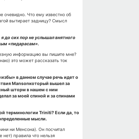
не очевидно. Что ему известно об
магой вытирает задницу? Смысл
 я до сих пор не услышал внятного
емым «пидарасам».
олезную информацию вы пишите мне?
знаю) это может рассказать ток
«избы» в данном случае речь идет о
йствия Mansonкоторый вышел за
есный шторм в нашем с ним
елал за моей спиной и за спинами
й терминологии Triniti
? Если да, то
 определенные мысли.
рини ни Менсона). Он посчитал
е нет) правила что нельзя