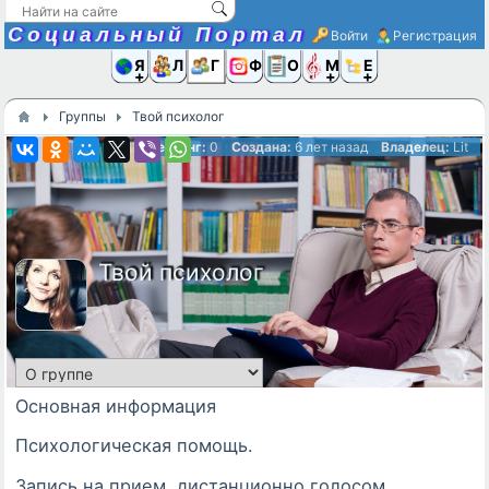
Социальный Портал
Войти
Регистрация
Я и
Люди
Группы
Фото
Объявлени
Музыка,D
Ещё
Группы
Твой психолог
Рейтинг:
0
Создана:
6 лет назад
Владелец:
Lit
Твой психолог
Основная информация
Психологическая помощь.
Запись на прием, дистанционно голосом