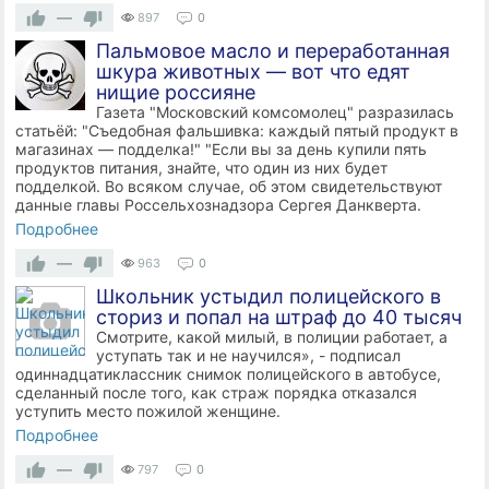
—
897
0
Пальмовое масло и переработанная
шкура животных — вот что едят
нищие россияне
Газета "Московский комсомолец" разразилась
статьёй: "Съедобная фальшивка: каждый пятый продукт в
магазинах — подделка!" "Если вы за день купили пять
продуктов питания, знайте, что один из них будет
подделкой. Во всяком случае, об этом свидетельствуют
данные главы Россельхознадзора Сергея Данкверта.
Подробнее
—
963
0
Школьник устыдил полицейского в
сториз и попал на штраф до 40 тысяч
Смотрите, какой милый, в полиции работает, а
уступать так и не научился», - подписал
одиннадцатиклассник снимок полицейского в автобусе,
сделанный после того, как страж порядка отказался
уступить место пожилой женщине.
Подробнее
—
797
0