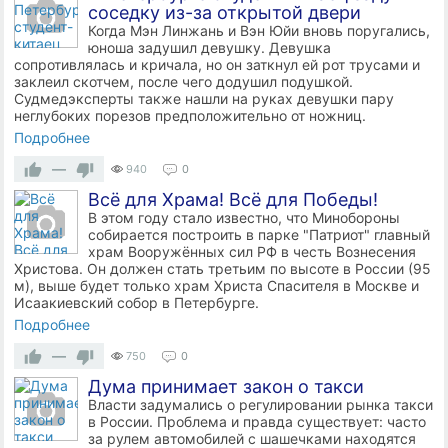
соседку из-за открытой двери
Когда Мэн Линжань и Вэн Юйи вновь поругались,
юноша задушил девушку. Девушка
сопротивлялась и кричала, но он заткнул ей рот трусами и
заклеил скотчем, после чего додушил подушкой.
Судмедэксперты также нашли на руках девушки пару
неглубоких порезов предположительно от ножниц.
Подробнее
—
940
0
Всё для Храма! Всё для Победы!
В этом году стало известно, что Минобороны
собирается построить в парке "Патриот" главный
храм Вооружённых сил РФ в честь Вознесения
Христова. Он должен стать третьим по высоте в России (95
м), выше будет только храм Христа Спасителя в Москве и
Исаакиевский собор в Петербурге.
Подробнее
—
750
0
Дума принимает закон о такси
Власти задумались о регулировании рынка такси
в России. Проблема и правда существует: часто
за рулем автомобилей с шашечками находятся