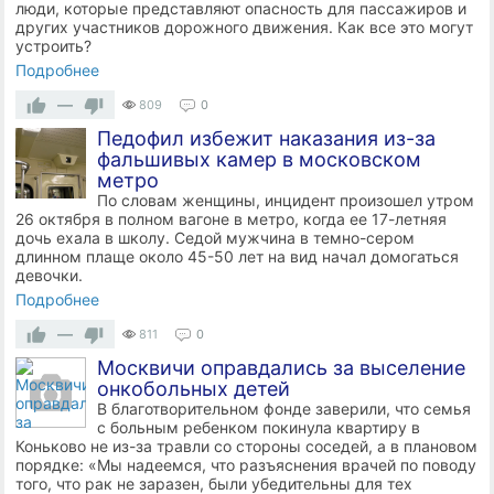
люди, которые представляют опасность для пассажиров и
других участников дорожного движения. Как все это могут
устроить?
Подробнее
—
809
0
Педофил избежит наказания из-за
фальшивых камер в московском
метро
По словам женщины, инцидент произошел утром
26 октября в полном вагоне в метро, когда ее 17-летняя
дочь ехала в школу. Седой мужчина в темно-сером
длинном плаще около 45-50 лет на вид начал домогаться
девочки.
Подробнее
—
811
0
Москвичи оправдались за выселение
онкобольных детей
В благотворительном фонде заверили, что семья
с больным ребенком покинула квартиру в
Коньково не из-за травли со стороны соседей, а в плановом
порядке: «Мы надеемся, что разъяснения врачей по поводу
того, что рак не заразен, были убедительны для тех