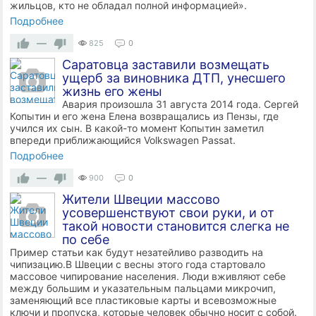
жильцов, кто не обладал полной информацией».
Подробнее
—
825
0
Саратовца заставили возмещать
ущерб за виновника ДТП, унесшего
жизнь его жены
Авария произошла 31 августа 2014 года. Сергей
Копытин и его жена Елена возвращались из Пензы, где
учился их сын. В какой-то момент Копытин заметил
впереди приближающийся Volkswagen Passat.
Подробнее
—
900
0
Жители Швеции массово
усовершенствуют свои руки, и от
такой новости становится слегка не
по себе
Пример статьи как будут незатейливо разводить на
чипизацию.В Швеции с весны этого года стартовало
массовое чипирование населения. Люди вживляют себе
между большим и указательным пальцами микрочип,
заменяющий все пластиковые карты и всевозможные
ключи и пропуска, которые человек обычно носит с собой.