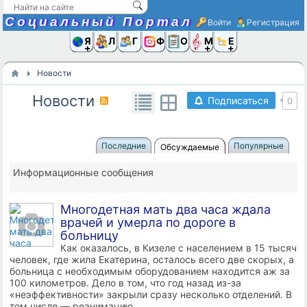
Социальный Портал
Войти
Регистрация
Я и
Люди
Группы
Фото
Объявлени
Музыка,D
Ещё
Новости
Новости
Подписаться
0
Последние
Популярные
Обсуждаемые
Информационные сообщения
Многодетная мать два часа ждала
врачей и умерла по дороге в
больницу
Как оказалось, в Кизеле с населением в 15 тысяч
человек, где жила Екатерина, осталось всего две скорых, а
больница с необходимым оборудованием находится аж за
100 километров. Дело в том, что год назад из-за
«неэффективности» закрыли сразу несколько отделений. В
том числе — реанимацию.