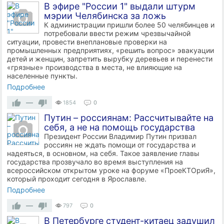
В эфире "России 1" выдали штурм
мэрии Челябинска за ложь
К администрации пришли более 50 челябинцев и
потребовали ввести режим чрезвычайной
ситуации, провести внеплановые проверки на
промышленных предприятиях, «решить вопрос» эвакуации
детей и женщин, запретить вырубку деревьев и перенести
«грязные» производства в места, не влияющие на
населенные пункты.
Подробнее
—
1854
0
Путин – россиянам: Рассчитывайте на
себя, а не на помощь государства
Президент России Владимир Путин призвал
россиян не ждать помощи от государства и
надеяться, в основном, на себя. Такое заявление главы
государства прозвучало во время выступления на
всероссийском открытом уроке на форуме «ПроеКТОриЯ»,
который проходит сегодня в Ярославле.
Подробнее
—
797
0
В Петербурге студент-китаец задушил