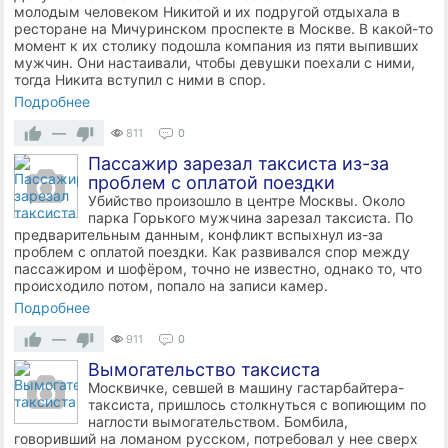
молодым человеком Никитой и их подругой отдыхала в
ресторане на Мичуринском проспекте в Москве. В какой-то
момент к их столику подошла компания из пяти выпивших
мужчин. Они настаивали, чтобы девушки поехали с ними,
тогда Никита вступил с ними в спор.
Подробнее
—
811
0
Пассажир зарезал таксиста из-за
проблем с оплатой поездки
Убийство произошло в центре Москвы. Около
парка Горького мужчина зарезал таксиста. По
предварительным данным, конфликт вспыхнул из-за
проблем с оплатой поездки. Как развивался спор между
пассажиром и шофёром, точно не известно, однако то, что
происходило потом, попало на записи камер.
Подробнее
—
911
0
Вымогательство таксиста
Москвичке, севшей в машину гастарбайтера-
таксиста, пришлось столкнуться с вопиющим по
наглости вымогательством. Бомбила,
говоривший на ломаном русском, потребовал у нее сверх