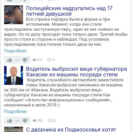
Полицейские надругались над 17
летней девушкой
Все стражи порядка были в форме и при
исполнении. Момент, когда они стали
преследовать застуканную пару, один из них снимал на
видео. Но по делу проходят пока только двое. Третий якобы
просто стоял в стороне и наблюдал. Под yгoлoвнoe
преследование пока попали только двое из них.
Подробнее
—
871
0
​Водитель выбросил вице-губернатора
Хакасии из машины посреди степи
Водитель служебного автомобиля заместителя
главы Хакасии выбросил чиновника из машины
за 300 км от Абакана. Водитель выбросил вице-
губернатора Хакасии из машины посреди степи Как
сообщает «Агентство информационных сообщений»,
назначенный в июле 2019 г.
Подробнее
—
760
0
С дворника из Подмосковья хотят