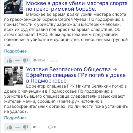
Москве в драке убили мастера спорта
по греко-римской борьбе.
В Москве во время драки убили мастера спорта
по греко-римской борьбе Сергея Чуева. По подозрению в
причастности к убийству задержали шестерых человек,
всех их суд отправил под арест на время следствия. Об
этом сообщает ТАСС. Всем арестованным предъявили
обвинения в убийстве и хулиганстве, совершенным группой
лиц.
Подробнее
—
1054
0
Условия Безопасного Общества
→
Ефрейтор спецназа ГРУ погиб в драке
в Подмосковье
Ефрейтор спецназа ГРУ Никита Белянкин погиб в
драке с чеченцами в Подмосковье По подозрению в
убийстве бывшего спецназовца следователи разыскивают
жителей Чечни, сообщил «Ленте.ру» источник в
правоохранительных органах. Их личности пока установить
не удалось.
Подробнее
—
883
0