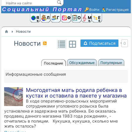
Социальный Портал
Войти
Регистрация
Я и
Люди
Группы
Фото
Объявлени
Музыка,D
Ещё
Новости
Новости
Подписаться
0
Обсуждаемые
Популярные
Последние
Информационные сообщения
Многодетная мать родила ребенка в
кустах и оставила в пакете у магазина
В ходе оперативно-розыскных мероприятий
сотрудниками уголовного розыска была
установлена и задержана мать ребенка. Ею оказалась
продавец данного магазина 1983 года рождения», -
отчитались в полиции. Кукушка, кукушка, сколько мне
жить осталось?