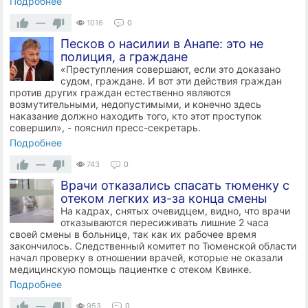
Подробнее
—
1016
0
Песков о нacилии в Анапе: это не
полиция, а граждане
«Пpecтyпления совершают, если это доказано
судом, граждане. И вот эти действия граждан
против других граждан естественно являются
возмутительными, недопустимыми, и конечно здесь
наказание должно находить того, кто этот проступок
совершил», - пояснил пресс-секретарь.
Подробнее
—
743
0
Врачи отказались спасать тюменку с
отеком легких из-за конца смены
На кадрах, снятых очевидцем, видно, что врачи
отказываются пересиживать лишние 2 часа
своей смены в больнице, так как их рабочее время
закончилось. Следственный комитет по Тюменской области
начал проверку в отношении врачей, которые не оказали
медицинскую помощь пациентке с отеком Квинке.
Подробнее
—
953
0