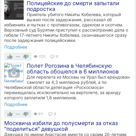
Полицейские до смерти запытали
подростка
Приятель убитого Никиты Кобелева, который
выжил после задержания, рассказал об
избиениях и пытках с противогазом, одеялом и скотчем.
Верховный суд Бурятии приступил к рассмотрению дела о
гибели 17-летнего Никиты Кобелева, скончавшегося сразу
после задержания полицейскими.
Подробнее
—
1120
0
Полет Рогозина в Челябинскую
область обошелся в 6 миллионов
Для перелета из Москвы на Урал был арендован
самолет за 4,3 миллиона рублей, а по
Челябинской области делегация «Роскосмоса»
перемещалась исключительно на вертолете, за аренду
которого заплатили 1,8 миллионов.
Подробнее
—
911
0
Москвича избили до полусмерти за отказ
"поделиться" девушкой
Девушка по имени Анастасия вместе со своим 20-летним