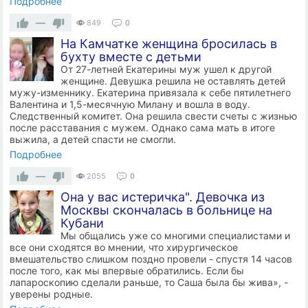
Подробнее
—
849
0
На Камчатке женщина бросилась в
бухту вместе с детьми
От 27-летней Екатерины муж ушел к другой
женщине. Девушка решила не оставлять детей
мужу-изменнику. Екатерина привязала к себе пятилетнего
Валентина и 1,5-месячную Милану и вошла в воду.
Следственный комитет. Она решила свести счеты с жизнью
после расставания с мужем. Однако сама мать в итоге
выжила, а детей спасти не смогли.
Подробнее
—
2055
0
Она у вас истеричка". Девочка из
Москвы скончалась в больнице на
Кубани
Мы общались уже со многими специалистами и
все они сходятся во мнении, что хирургическое
вмешательство слишком поздно провели - спустя 14 часов
после того, как мы впервые обратились. Если бы
лапароскопию сделали раньше, то Саша была бы жива», -
уверены родные.