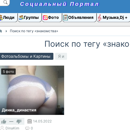
Социальный Портал
Люди
Группы
Фото
Объявления
Музыка,Dj
Поиск по тегу «знакомства»
Поиск по тегу «знак
Фотоальбомы и Картины
Я и
5 фото
Динка_династия
—
14.05.2022
DinaKim
0