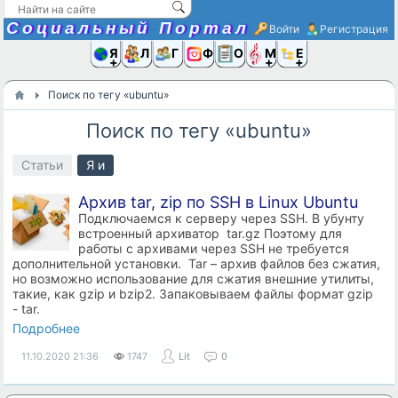
Социальный Портал
Войти
Регистрация
Я и
Люди
Группы
Фото
Объявлени
Музыка,D
Ещё
Поиск по тегу «ubuntu»
Поиск по тегу «ubuntu»
Статьи
Я и
Архив tar, zip по SSH в Linux Ubuntu
Подключаемся к серверу через SSH. В убунту
встроенный архиватор tar.gz Поэтому для
работы с архивами через SSH не требуется
дополнительной установки. Tar – архив файлов без сжатия,
но возможно использование для сжатия внешние утилиты,
такие, как gzip и bzip2. Запаковываем файлы формат gzip
- tar.
Подробнее
11.10.2020
21:36
1747
Lit
0