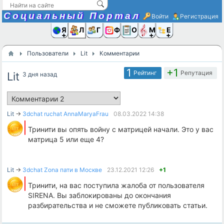
Социальный Портал
Войти
Регистрация
Я и
Люди
Группы
Фото
Объявлени
Музыка,D
Ещё
Пользователи
Lit
Комментарии
1
+1
Рейтинг
Репутация
Lit
3 дня назад
Lit
→
3dchat ruchat AnnaMaryaFrau
08.03.2022
14:38
Тринити вы опять войну с матрицей начали. Это у вас
матрица 5 или еще 4?
Lit
→
3dchat Zona пати в Москве
23.12.2021
12:26
+1
Тринити, на вас поступила жалоба от пользователя
SIRENA. Вы заблокированы до окончания
разбирательства и не сможете публиковать статьи.