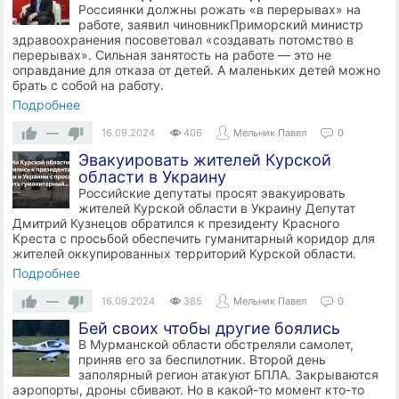
Россиянки должны рожать «в перерывах» на
работе, заявил чиновникПриморский министр
здравоохранения посоветовал «создавать потомство в
перерывах». Сильная занятость на работе — это не
оправдание для отказа от детей. А маленьких детей можно
брать с собой на работу.
Подробнее
—
16.09.2024
406
Мельник Павел
0
Эвакуировать жителей Курской
области в Украину
Российские депутаты просят эвакуировать
жителей Курской области в Украину Депутат
Дмитрий Кузнецов обратился к президенту Красного
Креста с просьбой обеспечить гуманитарный коридор для
жителей оккупированных территорий Курской области.
Подробнее
—
16.09.2024
385
Мельник Павел
0
Бей своих чтобы другие боялись
В Мурманской области обстреляли самолет,
приняв его за беспилотник. Второй день
заполярный регион атакуют БПЛА. Закрываются
аэропорты, дроны сбивают. Но в какой-то момент кто-то