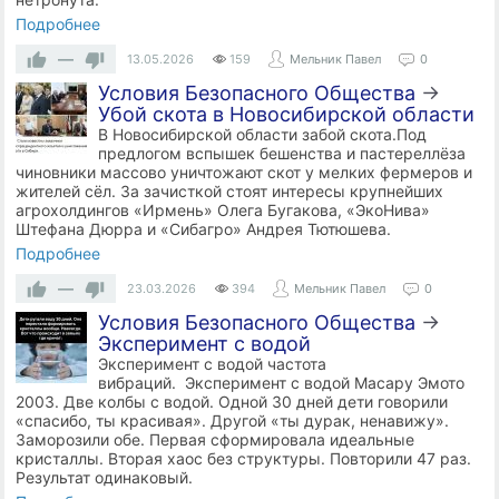
Подробнее
—
13.05.2026
159
Мельник Павел
0
Условия Безопасного Общества
→
Убой скота в ​Новосибирской области
В Новосибирской области забой скота.Под
предлогом вспышек бешенства и пастереллёза
чиновники массово уничтожают скот у мелких фермеров и
жителей сёл. За зачисткой стоят интересы крупнейших
агрохолдингов «Ирмень» Олега Бугакова, «ЭкоНива»
Штефана Дюрра и «Сибагро» Андрея Тютюшева.
Подробнее
—
23.03.2026
394
Мельник Павел
0
Условия Безопасного Общества
→
Эксперимент с водой
Эксперимент с водой частота
вибраций. Эксперимент с водой Масару Эмото
2003. Две колбы с водой. Одной 30 дней дети говорили
«спасибо, ты красивая». Другой «ты дурак, ненавижу».
Заморозили обе. Первая сформировала идеальные
кристаллы. Вторая хаос без структуры. Повторили 47 раз.
Результат одинаковый.