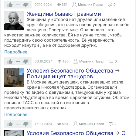
—
07.10.2024
651
Мельник Павел
0
Женщины бывают разными
Женщина у которой нет друзей или маленький
круг общения, это очень очень уверенная в себе
женщина. Поверьте мне. Она поняла , что
качество важнее количества. Ей не нужна толпа , чтобы
подтвердить свою состоятельность. Её уверенность
исходит изнутри , а не от одобрения других.
Подробнее
—
06.10.2024
430
Мельник Павел
0
Условия Безопасного Общества
→
Полиция ищет танцоров.
В Москве ищут девушек, станцевавших возле
храма Николая Чудотворца. Организовали
проверку по видео с девушками, танцующими у храма
Николая Чудотворца во время церковной службы. Об этом
написал ТАСС со ссылкой на источник в
правоохранительных органах.
Подробнее
—
17.09.2024
524
Мельник Павел
2
Условия Безопасного Общества
→
О