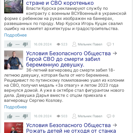
стране и СВО коротенько
Власти Курска рекламируют службу по
контракту с военным ВСУВоенный в украинской
форме с ребенком на руках изображен на баннерах,
развешанных по городу. Мэр Курска Игорь Куцак свалил
ошибку на комитет архитектуры и градостроительства.
Подробнее
—
16.09.2024
523
Мельник Павел
1
Условия Безопасного Общества
→
Герой СВО до смерти забил
беременную девушку.
36-летний вагнеровец до смерти забил 18-
летнюю девушку, которая была от него беременна.
Рецидивист по путинскому помилованию ушел из колонии
на СВО, получил медаль «За отвагу» и летом 2023 года
вернулся домой. А уже в октябре стал фигурантом нового
дела. Девушка Дарья вместе с отцом приехала к
вагнеровцу Сергею Козлову.
Подробнее
—
16.09.2024
503
Мельник Павел
0
Условия Безопасного Общества
→
Рожать детей не отходя от станка