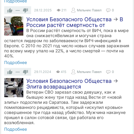
Подробнее
—
28.12.2025
211
Мельник Павел
0
Условия Безопасного Общества
→
В
России растёт смертность от
В России растёт смертность от ВИЧ, пока в мире
она снижаетсяВеликая и могучая страна
остается лидером по заболеваемости ВИЧ-инфекцией в
Европе. С 2010 по 2021 год число новых случаев заражения
по всему миру упало на 22%, а число смертей — почти на
40%.
Подробнее
—
29.11.2024
415
Мельник Павел
0
Условия Безопасного Общества
→
Элита возвращается
Ветеран СВО зарезал свою девушку, как и
бывшую жену три года назад Вести от «новой
элиты» подоспели из Саратова. Там задержали
помилованного рецидивиста, который «искупил кровью»
совершенное три года назад убийство. Мужчина накануне
пришел в салон сотовой связи, где работала его
возлюбленная.
Подробнее