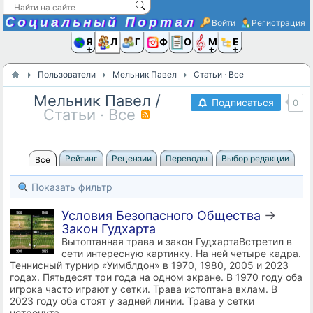
Социальный Портал
Войти
Регистрация
Я и
Люди
Группы
Фото
Объявлени
Музыка,D
Ещё
Пользователи
Мельник Павел
Статьи · Все
Мельник Павел
/
Подписаться
0
Статьи · Все
RSS
Рейтинг
Рецензии
Переводы
Выбор редакции
Все
Показать фильтр
Условия Безопасного Общества
→
Закон Гудхарта
Вытоптанная трава и закон ГудхартаВстретил в
сети интересную картинку. На ней четыре кадра.
Теннисный турнир «Уимблдон» в 1970, 1980, 2005 и 2023
годах. Пятьдесят три года на одном экране. В 1970 году оба
игрока часто играют у сетки. Трава истоптана вхлам. В
2023 году оба стоят у задней линии. Трава у сетки
нетронута.