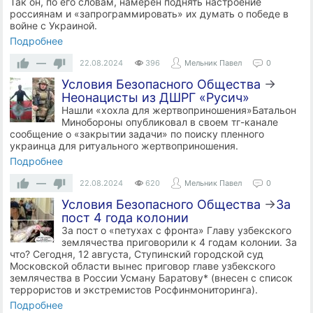
Так он, по его словам, намерен поднять настроение
россиянам и «запрограммировать» их думать о победе в
войне с Украиной.
Подробнее
—
22.08.2024
396
Мельник Павел
0
Условия Безопасного Общества
→
Неонацисты из ДШРГ «Русич»
Нашли «хохла для жертвоприношения»Батальон
Минобороны опубликовал в своем тг-канале
сообщение о «закрытии задачи» по поиску пленного
украинца для ритуального жертвоприношения.
Подробнее
—
22.08.2024
620
Мельник Павел
0
Условия Безопасного Общества
→
​За
пост 4 года колонии
За пост о «петухах с фронта» Главу узбекского
землячества приговорили к 4 годам колонии. За
что? Сегодня, 12 августа, Ступинский городской суд
Московской области вынес приговор главе узбекского
землячества в России Усману Баратову* (внесен с список
террористов и экстремистов Росфинмониторинга).
Подробнее