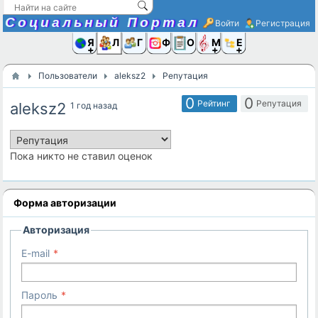
Социальный Портал
Войти
Регистрация
Я и
Люди
Группы
Фото
Объявлени
Музыка,D
Ещё
Пользователи
aleksz2
Репутация
0
0
Рейтинг
Репутация
aleksz2
1 год назад
Пока никто не ставил оценок
Форма авторизации
Авторизация
E-mail
Пароль