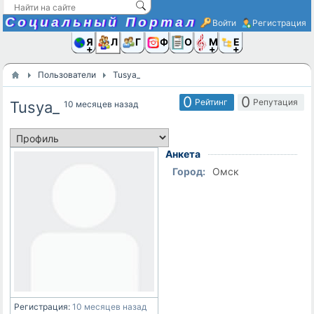
Социальный Портал
Войти
Регистрация
Я и
Люди
Группы
Фото
Объявлени
Музыка,D
Ещё
Пользователи
Tusya_
0
0
Рейтинг
Репутация
Tusya_
10 месяцев назад
Анкета
Город:
Омск
Регистрация:
10 месяцев назад