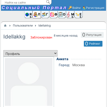
Социальный Портал
Войти
Регистрация
Я и
Люди
Группы
Фото
Объявлени
Музыка,D
Ещё
Пользователи
Idellakkg
0
Репутация
Idellakkg
8 месяцев назад
Заблокирован
0
Рейтинг
Анкета
Город:
Москва