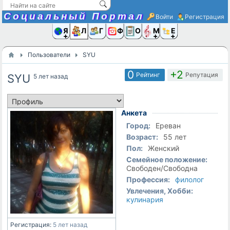
Социальный Портал
Войти
Регистрация
Я и
Люди
Группы
Фото
Объявлени
Музыка,D
Ещё
Пользователи
SYU
0
+2
Рейтинг
Репутация
SYU
5 лет назад
Анкета
Город:
Ереван
Возраст:
55 лет
Пол:
Женский
Семейное положение:
Свободен/Свободна
Профессия:
филолог
Увлечения, Хобби:
кулинария
Регистрация:
5 лет назад