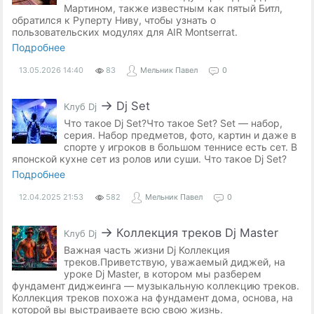
Мартином, также известным как пятый Битл,
обратился к Руперту Ниву, чтобы узнать о
пользовательских модулях для AIR Montserrat.
Подробнее
13.05.2026
14:40
83
Мельник Павел
0
→
Dj Set
Клуб Dj
Что такое Dj Set?Что такое Set? Set — набор,
серия. Набор предметов, фото, картин и даже в
спорте у игроков в большом теннисе есть сет. В
японской кухне сет из ролов или суши. Что такое Dj Set?
Подробнее
12.04.2025
21:53
582
Мельник Павел
0
→
Коллекция треков Dj Master
Клуб Dj
Важная часть жизни Dj Коллекция
треков.Приветствую, уважаемый диджей, на
уроке Dj Master, в котором мы разберем
фундамент диджеинга — музыкальную коллекцию треков.
Коллекция треков похожа на фундамент дома, основа, на
которой вы выстраиваете всю свою жизнь.