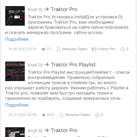
→
Traktor Pro
Клуб Dj
Traktor Pro Установка InstallДля установки Dj
программы Traktor Pro, вам необходимо
зарегистрироваться на сайте native-instruments
и скачать менеджер программ native-access.
Подробнее
16.08.2023
20:15
717
Мельник Павел
Traktor Pro
0
→
Traktor Pro Playlist
Клуб Dj
Traktor Pro Playlist инструкцияПлейлист - список
воспроизведения. Правильно собранные
коллекции треков в плейлистах, во много
раз упрощает работу диджея. Умение работать с Playlist в
Traktor pro, позволит вам быстро находить треки и
гармонично их подбирать, создавая прекрасные сеты.
Подробнее
22.12.2022
04:56
1924
Мельник Павел
0
→
Traktor Pro
Клуб Dj