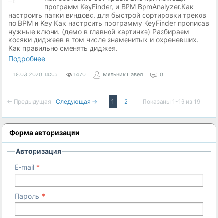
программ KeyFinder, и BPM BpmAnalyzer.Как
настроить папки виндовс, для быстрой сортировки треков
по BPM и Key Как настроить программу KeyFinder прописав
нужные ключи. (демо в главной картинке) Разбираем
косяки диджеев в том числе знаменитых и охреневших.
Как правильно сменять диджея.
Подробнее
19.03.2020
14:05
1470
Мельник Павел
0
← Предыдущая
Следующая →
1
2
Показаны 1-16 из 19
Форма авторизации
Авторизация
E-mail
Пароль