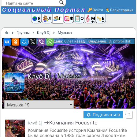
Социальный Портал
Войти
Регистрация
Я и
Люди
Группы
Фото
Объявлени
Музыка,D
Ещё
Группы
Клуб Dj
Музыка
Рейтинг:
0
Создана:
6 лет назад
Владелец:
Dj pritvorshik
Клуб Dj
/ Музыка
Подписаться
2
→
​Компания Focusrite
Клуб Dj
Компания Focusrite история Компания Focusrite
была основана в 1985 году сэром Джорджем