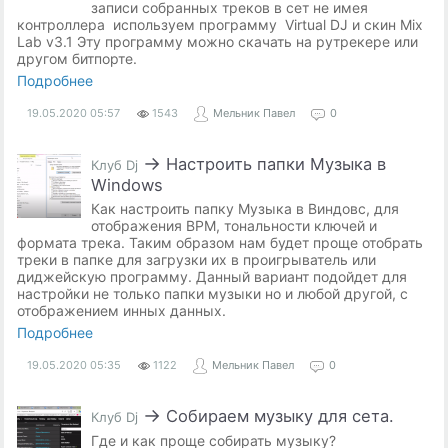
записи собранных треков в сет не имея
контроллера используем программу Virtual DJ и скин Mix
Lab v3.1 Эту программу можно скачать на рутрекере или
другом битпорте.
Подробнее
19.05.2020
05:57
1543
Мельник Павел
0
→
Настроить папки Музыка в
Клуб Dj
Windows
Как настроить папку Музыка в Виндовс, для
отображения BPM, тональности ключей и
формата трека. Таким образом нам будет проще отобрать
треки в папке для загрузки их в проигрыватель или
диджейскую программу. Данный вариант подойдет для
настройки не только папки музыки но и любой другой, с
отображением инных данных.
Подробнее
19.05.2020
05:35
1122
Мельник Павел
0
→
Собираем музыку для сета.
Клуб Dj
Где и как проще собирать музыку?