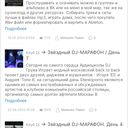
Прослушивать и скачивать можно в группах и
альбомах в ВК или на меил в мой мир, так же на
суонклоуд и других ресурсах. Собирать треки в сеты
лучше в файлах mp3, играть дома, после чего покупать
Wav файл или форматировать и варпить в Ableton.
Подробнее
19.05.2020
04:54
1173
Мельник Павел
0
→
Звёздный DJ-МАРАФОН / День
Клуб Dj
7
Сегодня из самого сердца Аудиошколы DJ
Грува Играет модный московский back to back
проект двух друзей, диджеев и музыкантов - Игоря ‘ES’ и
Андрея ‘Tone A’, на сегодняшний день Stereoporno являются
одними из самых востребованных и обсуждаемых
артистов в клубном комьюнити российской столицы,
организатор самых долгих афтепати Москвы B
Подробнее
02.04.2020
16:28
1005
Мельник Павел
0
→
Звёздный DJ-МАРАФОН. День 4
Клуб Dj