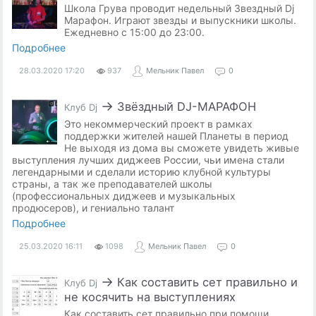
Школа Грува проводит недельный Звездный Dj
Марафон. Играют звезды и выпускники школы.
Ежедневно с 15:00 до 23:00.
Подробнее
28.03.2020
17:20
937
Мельник Павел
0
→
Звёздный DJ-МАРАФОН
Клуб Dj
Это некоммерческий проект в рамках
поддержки жителей нашей Планеты в период
Не выходя из дома вы сможете увидеть живые
выступления лучших диджеев России, чьи имена стали
легендарными и сделали историю клубной культуры
страны, а так же преподавателей школы
(профессиональных диджеев и музыкальных
продюсеров), и гениально талант
Подробнее
25.03.2020
16:11
1098
Мельник Павел
0
→
Как составить сет правильно и
Клуб Dj
не косячить на выступлениях
Как составить сет правильно при помощи