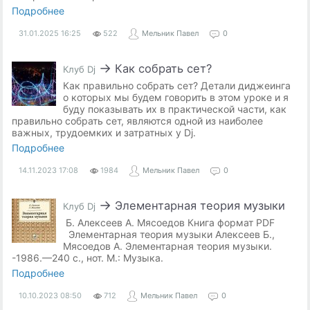
Подробнее
31.01.2025
16:25
522
Мельник Павел
0
→
Как собрать сет?
Клуб Dj
Как правильно собрать сет? Детали диджеинга
о которых мы будем говорить в этом уроке и я
буду показывать их в практической части, как
правильно собрать сет, являются одной из наиболее
важных, трудоемких и затратных у Dj.
Подробнее
14.11.2023
17:08
1984
Мельник Павел
0
→
Элементарная теория музыки
Клуб Dj
Б. Алексеев А. Мясоедов Книга формат PDF
Элементарная теория музыки Алексеев Б.,
Мясоедов А. Элементарная теория музыки.
-1986.—240 с., нот. М.: Музыка.
Подробнее
10.10.2023
08:50
712
Мельник Павел
0