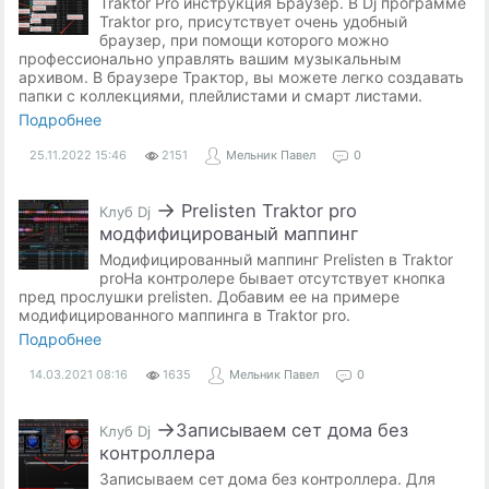
Traktor Pro инструкция Браузер. В Dj программе
Traktor pro, присутствует очень удобный
браузер, при помощи которого можно
профессионально управлять вашим музыкальным
архивом. В браузере Трактор, вы можете легко создавать
папки с коллекциями, плейлистами и смарт листами.
Подробнее
25.11.2022
15:46
2151
Мельник Павел
0
→
Prelisten Traktor pro
Клуб Dj
модфифицированый маппинг
Модифицированный маппинг Prelisten в Traktor
proНа контролере бывает отсутствует кнопка
пред прослушки prelisten. Добавим ее на примере
модифицированного маппинга в Traktor pro.
Подробнее
14.03.2021
08:16
1635
Мельник Павел
0
→
​Записываем сет дома без
Клуб Dj
контроллера
Записываем сет дома без контроллера. Для