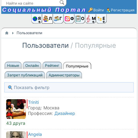
Социальный Портал
Войти
Регистрация
Я и
Люди
Группы
Фото
Объявлени
Музыка,D
Ещё
Пользователи
Пользователи
/ Популярные
Новые
Онлайн
Рейтинг
Популярные
Запрет публикаций
Администраторы
Показать фильтр
Triniti
Город:
Москва
Профессия:
Дизайнер
43 друга
Angela