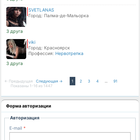
SVETLANAS
Город:
Палма-де-Мальорка
3 друга
viki
Город:
Красноярск
Профессия:
Нервотрепка
3 друга
← Предыдущая
Следующая →
1
2
3
4
...
91
Показаны 1-16 из 1447
Форма авторизации
Авторизация
E-mail