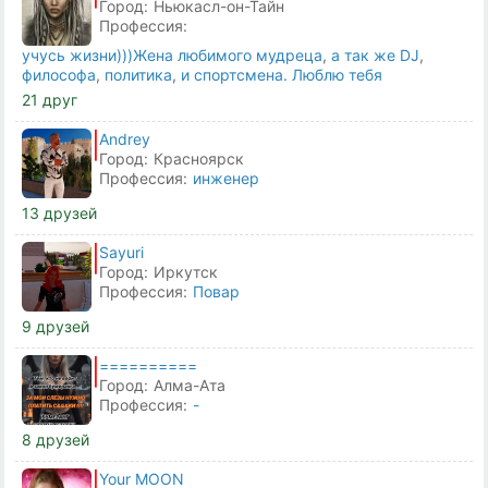
Город:
Ньюкасл-он-Тайн
Профессия:
учусь жизни)))Жена любимого мудреца
,
а так же DJ
,
философа
,
политика
,
и спортсмена. Люблю тебя
21 друг
Andrey
Город:
Красноярск
Профессия:
инженер
13 друзей
Sayuri
Город:
Иркутск
Профессия:
Повар
9 друзей
==========
Город:
Алма-Ата
Профессия:
-
8 друзей
Your MOON