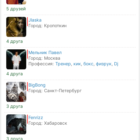
5 друзей
Jlaska
Город:
Кропоткин
4 друга
Мельник Павел
Город:
Москва
Профессия:
Тренер
,
кик
,
бокс
,
физрук
,
Dj
4 друга
BigBong
Город:
Санкт-Петербург
3 друга
Fenrizz
Город:
Хабаровск
3 друга