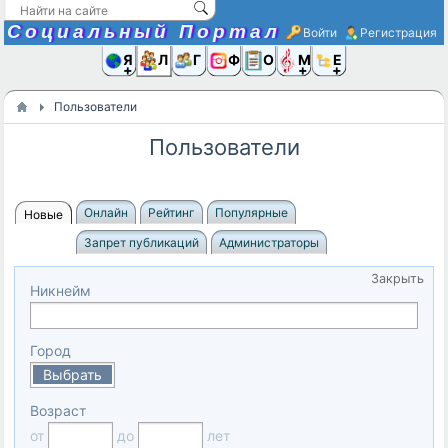
Социальный Портал
Войти
Регистрация
Я и
Люди
Группы
Фото
Объявлени
Музыка,D
Ещё
Пользователи
Пользователи
Онлайн
Рейтинг
Популярные
Новые
Запрет публикаций
Администраторы
Закрыть
Никнейм
Город
Выбрать
Возраст
от
до
лет