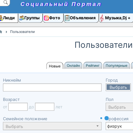
Социальный Портал
Люди
Группы
Фото
Объявления
Музыка,Dj
Пользователи
Пользователи
Онлайн
Рейтинг
Популярные
Новые
Никнейм
Город
Выбрать
Возраст
Пол
от
до
лет
Выбрать
Семейное положение
Профессия
Выбрать