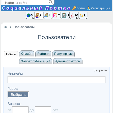
Социальный Портал
Войти
Регистрация
Я и
Люди
Группы
Фото
Объявлени
Музыка,D
Ещё
Пользователи
Пользователи
Онлайн
Рейтинг
Популярные
Новые
Запрет публикаций
Администраторы
Закрыть
Никнейм
Город
Выбрать
Возраст
от
до
лет