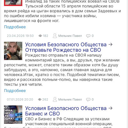
Инвалид за таких полицейских воевал на СВОВ
Тульской области 15 апреля полицейские во
время рейда на цыган ворвались в дом семьи Задеевых и
по ошибке избили хозяина — участника войны,
лишившегося на фронте ног.
Подробнее
23.04.2026
19:50
182
Мельник Павел
0
Условия Безопасного Общества
→
Отправьте Рождество на СВО
Рождество отправьте на СВОЯ напишу
комментарий здесь, а вы, друзья, при желании
репостните, может, спасете таким образом хотя бы душу
заблудшую, а это, напомню, самая главная задача для
человека.Итак, кратко о посте. Подобной тематики писем,
видео и рассказов полным-полно, вы наверняка такие
тексты уже читали.
Подробнее
07.01.2026
20:20
262
Мельник Павел
0
Условия Безопасного Общества
→
Бизнес и СВО
СВО и Бизнес в РФ Следящие за успехами
участников специальной военной операции,