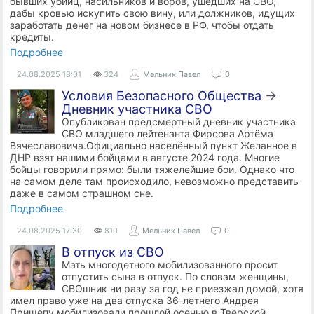
бывших убийц, насильников и воров, ушедших на СВО,
дабы кровью искупить свою вину, или должников, идущих
заработать денег на новом бизнесе в РФ, чтобы отдать
кредиты.
Подробнее
24.08.2025
18:01
324
Мельник Павел
0
Условия Безопасного Общества
→
Дневник участника СВО
Опубликован предсмертный дневник участника
СВО младшего лейтенанта Фирсова Артёма
Вячеславовича.Официально населённый пункт Желанное в
ДНР взят нашими бойцами в августе 2024 года. Многие
бойцы говорили прямо: были тяжелейшие бои. Однако что
на самом деле там происходило, невозможно представить
даже в самом страшном сне.
Подробнее
24.08.2025
17:30
810
Мельник Павел
0
В отпуск из СВО
Мать многодетного мобилизованного просит
отпустить сына в отпуск. По словам женщины,
СВОшник ни разу за год не приезжал домой, хотя
имел право уже на два отпуска 36-летнего Андрея
Прищепу мобилизовали прошлой осенью в Тверской