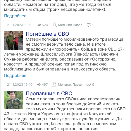
области. Несмотря на тот факт, что уже тогда он был
многодетным отцом (троих несовершеннолетних).
Подробнее
21.11.2023
19:50
524
Мельник Павел
0
Погибшие в СВО
Матери погибшего мобилизованного три месяца
не смогли вернуть тело сына. И в итоге
предложили «похоронить» бойца в зоне СВО 27-
летний уроженец Шлиссельбурга (Ленобласть) Василий
Суханов работал на флоте, рассказывают «Осторожно,
новости». А прошлой осенью попал под путинскую
мобилизацию и был отправлен в Харьковскую область.
Подробнее
21.11.2023
19:40
497
Мельник Павел
0
Пропавшие в СВО
Семье пропавшего СВОшника «посоветовали»
самим ехать в зону боевых действий и искать
тело мужчины Родственники пропавшего на СВО
43-летнего Игоря Харичкина (на фото) из Калужской
области два месяца не могут узнать судьбу мужчины. До
начала СВО уроженец Козельска работал на молочном
заводе, рассказывают «Осторожно, новости».