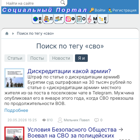
Социальный Портал
Войти
Регистрация
Я и
Люди
Группы
Фото
Объявлени
Музыка,D
Ещё
Поиск по тегу «сво»
Поиск по тегу «сво»
Статьи
Посты
Новости
Я и
Дискредитации какой армии?
Штраф по статье о дискредитации армииВ
Бурятии суд оштрафовал на 30 тысяч рублей по
статье о «дискредитации армии» местного
жителя из-за поста в поселковом чате в Telegram. Мужчина
опубликовал его в январе этого года, когда СВО превзошла
по продолжительности ВОВ.
Подробнее
20.05.2026
15:25
810
Мельник Павел
0
Условия Безопасного Общества
→
Воевал на СВО за полицейских