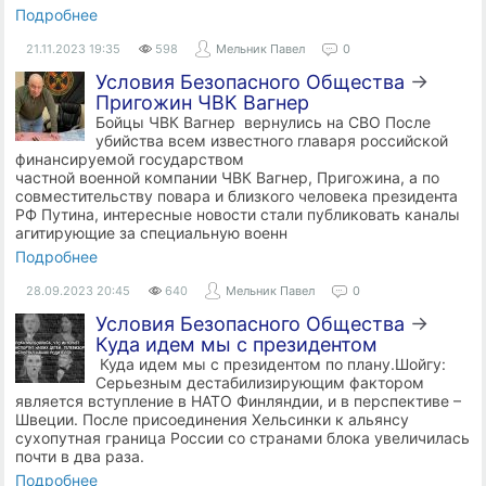
Подробнее
21.11.2023
19:35
598
Мельник Павел
0
Условия Безопасного Общества
→
Пригожин ЧВК Вагнер
Бойцы ЧВК Вагнер вернулись на СВО После
убийства всем известного главаря российской
финансируемой государством
частной военной компании ЧВК Вагнер, Пригожина, а по
совместительству повара и близкого человека президента
РФ Путина, интересные новости стали публиковать каналы
агитирующие за специальную военн
Подробнее
28.09.2023
20:45
640
Мельник Павел
0
Условия Безопасного Общества
→
Куда идем мы с президентом
Куда идем мы с президентом по плану.Шойгу:
Серьезным дестабилизирующим фактором
является вступление в НАТО Финляндии, и в перспективе –
Швеции. После присоединения Хельсинки к альянсу
сухопутная граница России со странами блока увеличилась
почти в два раза.
Подробнее