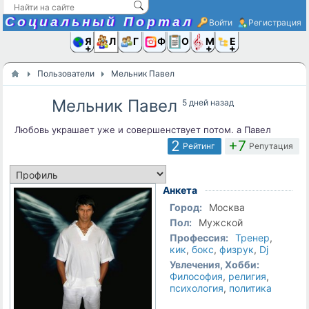
Социальный Портал
Войти
Регистрация
Я и
Люди
Группы
Фото
Объявлени
Музыка,D
Ещё
Пользователи
Мельник Павел
Мельник Павел
5 дней назад
Любовь украшает уже и совершенствует потом. а Павел
2
+7
Рейтинг
Репутация
Анкета
Город:
Москва
Пол:
Мужской
Профессия:
Тренер
,
кик
,
бокс
,
физрук
,
Dj
Увлечения, Хобби:
Философия
,
религия
,
психология
,
политика