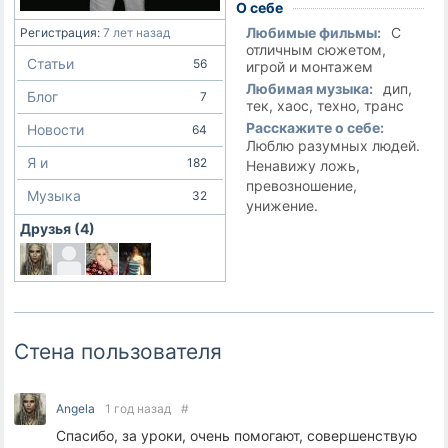
О себе
Любимые фильмы:
С
Регистрация:
7 лет назад
отличным сюжетом,
Статьи
56
игрой и монтажем
Любимая музыка:
дип,
Блог
7
тек, хаос, техно, транс
Расскажите о себе:
Новости
64
Люблю разумных людей.
Я и
182
Ненавижу ложь,
превозношение,
Музыка
32
унижение.
Друзья (4)
Стена пользователя
Angela
1 год назад
#
Спасибо, за уроки, очень помогают, совершенствую