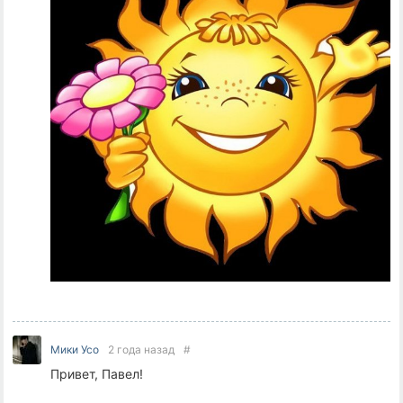
Мики Усо
2 года назад
#
Привет, Павел!