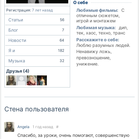
О себе
Любимые фильмы:
С
Регистрация:
7 лет назад
отличным сюжетом,
Статьи
56
игрой и монтажем
Любимая музыка:
дип,
Блог
7
тек, хаос, техно, транс
Расскажите о себе:
Новости
64
Люблю разумных людей.
Я и
182
Ненавижу ложь,
превозношение,
Музыка
32
унижение.
Друзья (4)
Стена пользователя
Angela
1 год назад
#
Спасибо, за уроки, очень помогают, совершенствую