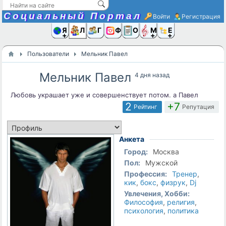
Социальный Портал
Войти
Регистрация
Я и
Люди
Группы
Фото
Объявлени
Музыка,D
Ещё
Пользователи
Мельник Павел
Мельник Павел
4 дня назад
Любовь украшает уже и совершенствует потом. а Павел
2
+7
Рейтинг
Репутация
Анкета
Город:
Москва
Пол:
Мужской
Профессия:
Тренер
,
кик
,
бокс
,
физрук
,
Dj
Увлечения, Хобби:
Философия
,
религия
,
психология
,
политика